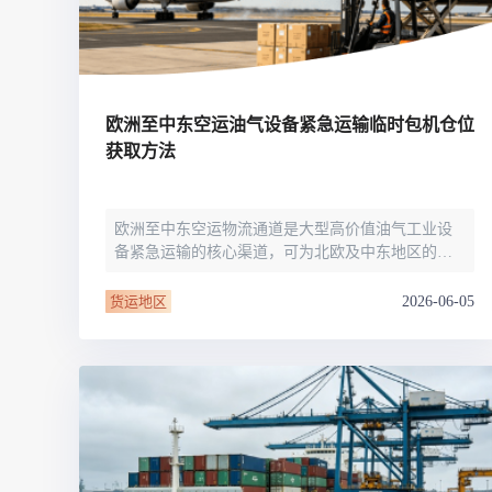
铁路
红海线
货物和货代操作风险解决方案
联合参展
风险预防
更多
更多
案例分享、风控通知、避坑指南，防患于未然。
风险预防
全球合规解决方案
扩展人脉
品牌塑造
助力企业发展
案例分享
防患于未
在线交易
欧洲至中东空运油气设备紧急运输临时包机仓位
API超市
获取方法
支付
行业资讯
欧洲至中东空运物流通道是大型高价值油气工业设
国内美元
备紧急运输的核心渠道，可为北欧及中东地区的能
联合中国
源企业提供时效性极强的项目物资运输保障。临时
航空包机服务有效弥补了常规商业空运的运力短
2026-06-05
货运地区
板，能够高效承接这条核心贸易航线的各类紧急非
标工业货物。近年来中东地区能源基建项目持续
商学
商家培训
平台入门 /