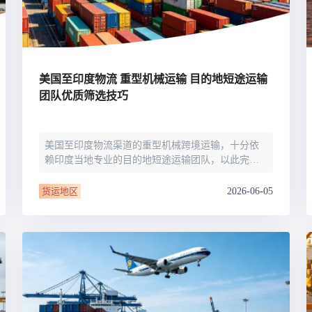
北美线
区域分享
在线课程
行业洞察
更多
风险监控
城市沙龙
、风控通知、避坑指南，
避免与暂停、黑名单会员合作，
然
实时接收会员动态
行业热点
实战经验
人脉交流
美国至印度物流 重型机械运输 目的地短途运输
团队优质筛选技巧
结算解决方案
美国至印度物流渠道的重型机械跨境运输，十分依
支付
全球会员间免费结算
赖印度当地专业的目的地短途运输团队，以此完成
银行推出，收付海运费秒到服务
无银行手续费，资金即时到账，
港口至仓库、项目工地的全套内陆转运作业。多数
为了保护您的资金安全，
货代企业的运营重心集中在远洋订舱与进出口清关
推荐您和会员间在平台内结算
2026-06-05
货运地区
板块，往往忽视了内陆短途运输对超限、重型工业
设备货损率及交付时效的重要影响。不少国际
院
JCtrans Connect+
 经营成长 / 行业知识
区域分享 / 在线课程 / 行业洞察