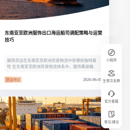
规则介绍
平台规则公开透明、处理流程一目了然，
把握自身保障的权益
东南亚至欧洲服饰出口海运船司调配策略与运营
技巧
服饰货运在东南亚至欧洲贸易物流中有哪些独特属
小程序
性 在东南亚至欧洲贸易物流体系中，服饰集装箱货
物具备库存敏感度高、市场需求波动频繁、交付时
效标准严苛等特点，与普通干货货物存在明显差
2026-06-05
货运地区
生意交友群
异。这些差异化的货品属性，要求物流从业者在跨
境集装箱运输场景中，制定针对性的船司筛选
官方客服
城市沙龙
意见/建议
行业热点 / 实战经验 / 人脉交流