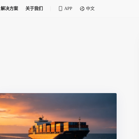
解决方案
关于我们
APP
中文
全球化物流行业 30&30 系列评选
供应商联盟
最近要召开的会议
铁路专属
为拖车、报关、仓储、金融保险、IT服务
找代理
等优质供应商，提供海量货代资源，品牌
盘，
12,000+全球货代企业聚集，智能推荐代理，
推广机会
快速满足您的需求
建议
生意交友群
荐代理，快速满足您的需求
为客户
100,000+货代同行，随时交流找客户
杰西保
本评选旨在系统梳理和表彰在全球化进程中表现卓
了保护您的资金安全，推荐您和会员间在平台内结算
越的物流企业及核心管理者
货运险
费率万2起，最低保费15元；人工1v1服务
货代责任险
信用交易备案
最低保费 2 万起，保障货代经营风险
掌握
会员计划开展信用合作时通过此链接提交信
用交易备案