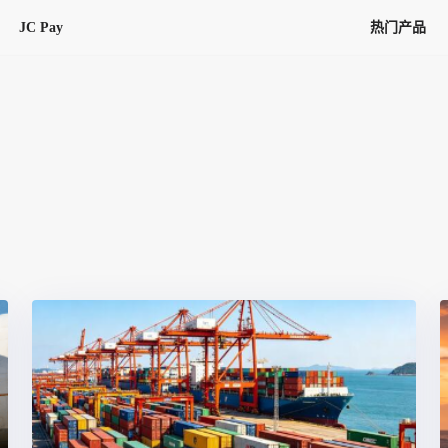
JC Pay
热门产品
解决方案
联盟
专项联盟
全球万家会员，提供最高15万美金合
提供项目货、危险品、电商货、
保驾护航
链接入口。会员资源覆盖181个国
询盘
险保障，1对1人工服务
圈层，合作商机更加精准
会员列表、商铺详情、线上咨询，
分钟级询价、报价市场，海量优质询
多种商机链接入口
多种业务类型，生意唾手可得
帮助中心
意见/
找代理
客户管理
ified
唾手可得
12,000+全球货代企业聚集，智能推
可查询、比较和询价海运航线，
一站式汇聚所有潜在商机，将访客变
会员更好展示自己的能力，建立信任
获客与曝光
在线交易
更多商业机会
商学院
全球会员间免费结算
查看更多
(海运)
热门航线(空运)
无银行手续费，资金即时到账，为
信保订单
商家培训
南亚次大陆线
受理，受理流程时时掌握
平台监管的安全交易方式，推荐首次合作使用
解决方案
平台入门
经营成长
行业知识
东南亚线
线上申诉
明、处理流程一目了然，把握自
JCtrans Connect+
中东线
单全员同步预警，
申诉、纠纷线上受理，受理流程时时
作拒之门外