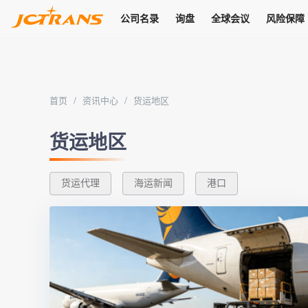
公司名录
询盘
全球会议
风险保障
商机
公司名录
询盘
全球会议
风险保障
JC Pay
关于我们
热门产品
解决方案
普货
拥有
会员合作风险保障、提供行业领先的纠纷处理方案，为你全方位
高效安全的结算服务，一年节省上万元手续费
支持查看会员列表、商铺详情、线上咨询，为您打通多种商机
物流行业最具影响力的高端会议之一
公司名录
18,000+
作风
在过去30天内，用户已发布
需求
会员体系
家，1.2万+付费会员，77万+注册用户
商机解决方案
支持查看
首页
/
资讯中心
/
货运地区
为您打通
关于我们
查看更多
查看更多
查看更多
线下活动
风控解决方案
查看更多
货运地区
询盘大厅
航线展示
JC Ver
JC Pay
支付结算解决方案
分钟级询价、报价市场，海量优质货盘，多种业务类型，生意
航线服务
助力
助您快速
货运代理
海运新闻
港口
纠纷/索赔
线下活动
获取
杰西保
商学院
国内美元支付
查看更多
热门业务
热门航线
联合中国银行推出，收付海运费秒到服务
合规单证
风险名单
线上申诉
俱乐部
全年大会
海运整箱
印巴线
线上黑名单全员同步预警，将风险合作拒之门外
申诉、纠纷线上
高效1对1洽谈
促进合作
拓展全球商机
风控
物流工具
海运拼箱
东南亚
信用交易备案
规则介绍
风险名单
区域会议
会员计划开展信用合作时通过此链接提交信用交
平台规则公开透
行业智库
空运
地中海线
线上黑名
高效1对1洽谈
区域市场洞察
精准布局目标市场
易备案
身保障的权益
将风险合