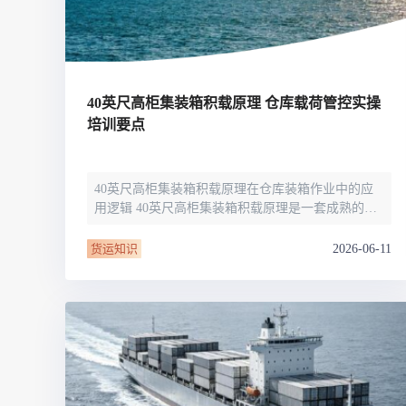
铁路
红海线
货物和货代操作风险解决方案
联合参展
风险预防
更多
更多
案例分享、风控通知、避坑指南，防患于未然。
风险预防
全球合规解决方案
扩展人脉
品牌塑造
助力企业发展
案例分享
防患于未
在线交易
40英尺高柜集装箱积载原理 仓库载荷管控实操
API超市
培训要点
支付
行业资讯
40英尺高柜集装箱积载原理在仓库装箱作业中的应
国内美元
用逻辑 40英尺高柜集装箱积载原理是一套成熟的箱
联合中国
体结构装箱标准，主要用于规范高柜装箱作业中的
载荷分布、承压上限及货物摆放方式。仓库作业人
2026-06-11
货运知识
员可依托这套标准化规范，在装船前的装箱环节提
前规避箱体超载、配重失衡等常见安全
商学
商家培训
平台入门 /