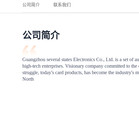
铁路
红海线
货物和货代操作风险解决方案
公司简介
联系我们
联合参展
风险预防
更多
更多
案例分享、风控通知、避坑指南，防患于未然。
风险预防
全球合规解决方案
扩展人脉
品牌塑造
助力企业发展
案例分享
防患于未
在线交易
公司简介
API超市
支付
行业资讯
Guangzhou several states Electronics Co., Ltd. is a set of 
high-tech enterprises. Visionary company committed to the cau
国内美元
struggle, today's card products, has become the industry's m
联合中国
North
商学
商家培训
平台入门 /