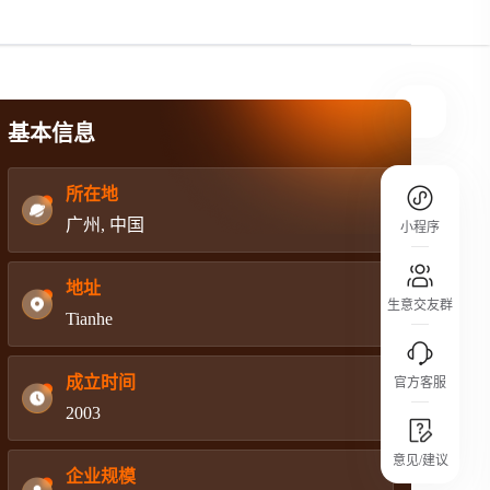
规则介绍
平台规则公开透明、处理流程一目了然，
把握自身保障的权益
基本信息
所在地
广州, 中国
小程序
地址
生意交友群
Tianhe
成立时间
官方客服
2003
城市沙龙
意见/建议
行业热点 / 实战经验 / 人脉交流
企业规模