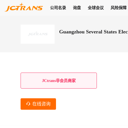
公司名录
询盘
全球会议
风险保障
商机
公司名录
询盘
全球会议
风险保障
JC Pay
关于我们
热门产品
解决方案
普货
Guangzhou Several States Elect
拥有
会员合作风险保障、提供行业领先的纠纷处理方案，为你全方位
高效安全的结算服务，一年节省上万元手续费
支持查看会员列表、商铺详情、线上咨询，为您打通多种商机
物流行业最具影响力的高端会议之一
公司名录
18,000+
作风
在过去30天内，用户已发布
需求
会员体系
家，1.2万+付费会员，77万+注册用户
商机解决方案
支持查看
为您打通
关于我们
查看更多
查看更多
查看更多
线下活动
风控解决方案
查看更多
询盘大厅
航线展示
JC Ver
JC Pay
支付结算解决方案
分钟级询价、报价市场，海量优质货盘，多种业务类型，生意
航线服务
助力
助您快速
纠纷/索赔
线下活动
获取
杰西保
商学院
国内美元支付
JCtrans非会员商家
查看更多
热门业务
热门航线
联合中国银行推出，收付海运费秒到服务
合规单证
风险名单
线上申诉
俱乐部
全年大会
海运整箱
印巴线
线上黑名单全员同步预警，将风险合作拒之门外
申诉、纠纷线上
高效1对1洽谈
促进合作
拓展全球商机
风控
在线咨询
物流工具
海运拼箱
东南亚
信用交易备案
规则介绍
风险名单
区域会议
会员计划开展信用合作时通过此链接提交信用交
平台规则公开透
行业智库
空运
地中海线
线上黑名
高效1对1洽谈
区域市场洞察
精准布局目标市场
易备案
身保障的权益
将风险合