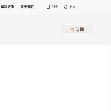
解决方案
关于我们
APP
中文
全球化物流行业 30&30 系列评选
供应商联盟
最近要召开的会议
铁路专属
为拖车、报关、仓储、金融保险、IT服务
订阅
找代理
等优质供应商，提供海量货代资源，品牌
盘，
12,000+全球货代企业聚集，智能推荐代理，
推广机会
快速满足您的需求
建议
生意交友群
荐代理，快速满足您的需求
为客户
100,000+货代同行，随时交流找客户
杰西保
本评选旨在系统梳理和表彰在全球化进程中表现卓
了保护您的资金安全，推荐您和会员间在平台内结算
越的物流企业及核心管理者
货运险
费率万2起，最低保费15元；人工1v1服务
货代责任险
信用交易备案
最低保费 2 万起，保障货代经营风险
掌握
会员计划开展信用合作时通过此链接提交信
用交易备案