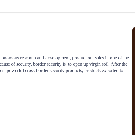
北美线
区域分享
在线课程
行业洞察
更多
风险监控
城市沙龙
、风控通知、避坑指南，
避免与暂停、黑名单会员合作，
然
实时接收会员动态
行业热点
实战经验
人脉交流
结算解决方案
autonomous research and development, production, sales in one of the 
se of security, border security is  to open up virgin soil. After the 
支付
全球会员间免费结算
ost powerful cross-border security products, products exported to 
银行推出，收付海运费秒到服务
无银行手续费，资金即时到账，
为了保护您的资金安全，
推荐您和会员间在平台内结算
院
JCtrans Connect+
 经营成长 / 行业知识
区域分享 / 在线课程 / 行业洞察