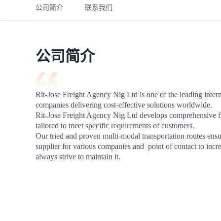
铁路
红海线
货物和货代操作风险解决方案
公司简介
联系我们
联合参展
风险预防
更多
更多
案例分享、风控通知、避坑指南，防患于未然。
风险预防
全球合规解决方案
扩展人脉
品牌塑造
助力企业发展
案例分享
防患于未
在线交易
公司简介
API超市
支付
行业资讯
Rit-Jose Freight Agency Nig Ltd is one of the leading intern
companies delivering cost-effective solutions worldwide.

国内美元
Rit-Jose Freight Agency Nig Ltd develops comprehensive frei
联合中国
tailored to meet specific requirements of customers.

Our tried and proven multi-modal transportation routes ensur
supplier for various companies and  point of contact to incr
always strive to maintain it.
商学
商家培训
平台入门 /