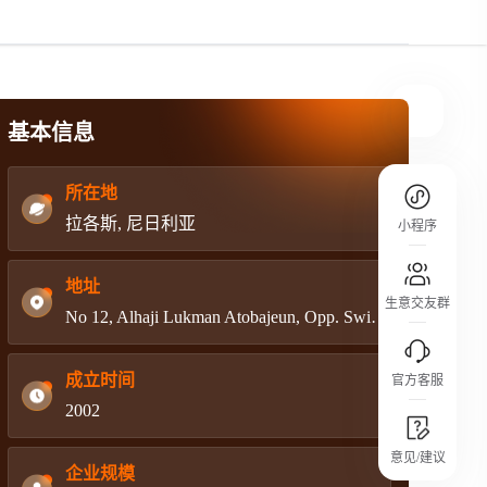
规则介绍
平台规则公开透明、处理流程一目了然，
把握自身保障的权益
基本信息
所在地
拉各斯, 尼日利亚
小程序
地址
生意交友群
No 12, Alhaji Lukman Atobajeun, Opp. Swimming Pool Garden, Ajao Estate, Lagos, Nigeria.
成立时间
官方客服
2002
城市沙龙
意见/建议
行业热点 / 实战经验 / 人脉交流
企业规模