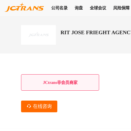
公司名录
询盘
全球会议
风险保障
商机
公司名录
询盘
全球会议
风险保障
JC Pay
关于我们
热门产品
解决方案
普货
RIT JOSE FRIEGHT AGENC
拥有
会员合作风险保障、提供行业领先的纠纷处理方案，为你全方位
高效安全的结算服务，一年节省上万元手续费
支持查看会员列表、商铺详情、线上咨询，为您打通多种商机
物流行业最具影响力的高端会议之一
公司名录
18,000+
作风
在过去30天内，用户已发布
需求
会员体系
家，1.2万+付费会员，77万+注册用户
商机解决方案
支持查看
为您打通
关于我们
查看更多
查看更多
查看更多
线下活动
风控解决方案
查看更多
询盘大厅
航线展示
JC Ver
JC Pay
支付结算解决方案
分钟级询价、报价市场，海量优质货盘，多种业务类型，生意
航线服务
助力
助您快速
纠纷/索赔
线下活动
获取
杰西保
商学院
国内美元支付
JCtrans非会员商家
查看更多
热门业务
热门航线
联合中国银行推出，收付海运费秒到服务
合规单证
风险名单
线上申诉
俱乐部
全年大会
海运整箱
印巴线
线上黑名单全员同步预警，将风险合作拒之门外
申诉、纠纷线上
高效1对1洽谈
促进合作
拓展全球商机
风控
在线咨询
物流工具
海运拼箱
东南亚
信用交易备案
规则介绍
风险名单
区域会议
会员计划开展信用合作时通过此链接提交信用交
平台规则公开透
行业智库
空运
地中海线
线上黑名
高效1对1洽谈
区域市场洞察
精准布局目标市场
易备案
身保障的权益
将风险合