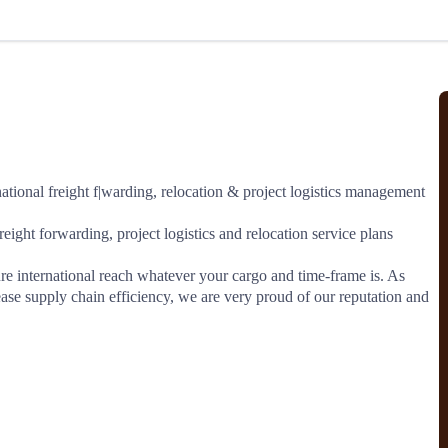
北美线
区域分享
在线课程
行业洞察
更多
风险监控
城市沙龙
、风控通知、避坑指南，
避免与暂停、黑名单会员合作，
然
实时接收会员动态
行业热点
实战经验
人脉交流
结算解决方案
ational freight f|warding, relocation & project logistics management 
支付
全球会员间免费结算
ght forwarding, project logistics and relocation service plans 
银行推出，收付海运费秒到服务
无银行手续费，资金即时到账，
为了保护您的资金安全，
推荐您和会员间在平台内结算
e international reach whatever your cargo and time-frame is. As  
ease supply chain efficiency, we are very proud of our reputation and 
院
JCtrans Connect+
 经营成长 / 行业知识
区域分享 / 在线课程 / 行业洞察