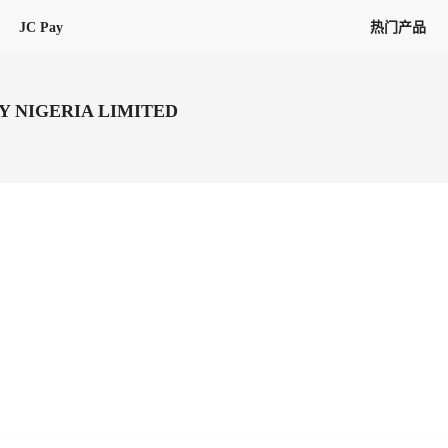
JC Pay
热门产品
解决方案
联盟
专项联盟
Y NIGERIA LIMITED
全球万家会员，提供最高15万美金合
提供项目货、危险品、电商货、
保驾护航
链接入口。会员资源覆盖181个国
询盘
险保障，1对1人工服务
圈层，合作商机更加精准
会员列表、商铺详情、线上咨询，
分钟级询价、报价市场，海量优质询
多种商机链接入口
多种业务类型，生意唾手可得
帮助中心
意见/
找代理
客户管理
ified
唾手可得
12,000+全球货代企业聚集，智能推
可查询、比较和询价海运航线，
一站式汇聚所有潜在商机，将访客变
会员更好展示自己的能力，建立信任
获客与曝光
在线交易
更多商业机会
商学院
全球会员间免费结算
查看更多
(海运)
热门航线(空运)
无银行手续费，资金即时到账，为
信保订单
商家培训
南亚次大陆线
受理，受理流程时时掌握
平台监管的安全交易方式，推荐首次合作使用
解决方案
平台入门
经营成长
行业知识
东南亚线
线上申诉
明、处理流程一目了然，把握自
JCtrans Connect+
中东线
单全员同步预警，
申诉、纠纷线上受理，受理流程时时
作拒之门外