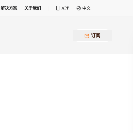
解决方案
关于我们
APP
中文
全球化物流行业 30&30 系列评选
供应商联盟
最近要召开的会议
铁路专属
为拖车、报关、仓储、金融保险、IT服务
订阅
找代理
等优质供应商，提供海量货代资源，品牌
盘，
12,000+全球货代企业聚集，智能推荐代理，
推广机会
快速满足您的需求
建议
生意交友群
荐代理，快速满足您的需求
为客户
100,000+货代同行，随时交流找客户
杰西保
本评选旨在系统梳理和表彰在全球化进程中表现卓
了保护您的资金安全，推荐您和会员间在平台内结算
越的物流企业及核心管理者
货运险
费率万2起，最低保费15元；人工1v1服务
货代责任险
信用交易备案
最低保费 2 万起，保障货代经营风险
掌握
会员计划开展信用合作时通过此链接提交信
用交易备案