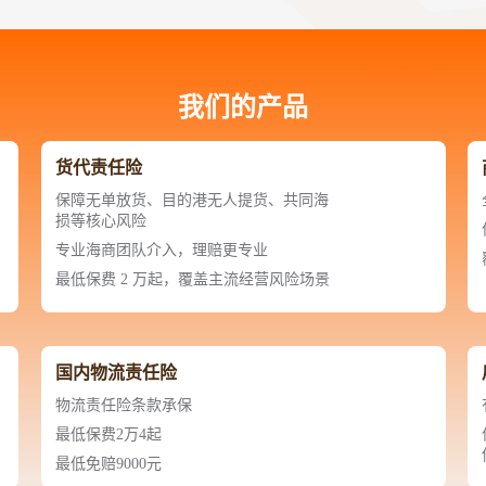
北美线
区域分享
在线课程
行业洞察
更多
风险监控
城市沙龙
、风控通知、避坑指南，
避免与暂停、黑名单会员合作，
然
实时接收会员动态
我们的产品
行业热点
实战经验
人脉交流
货代责任险
结算解决方案
保障无单放货、目的港无人提货、共同海
损等核心风险
支付
全球会员间免费结算
专业海商团队介入，理赔更专业
银行推出，收付海运费秒到服务
无银行手续费，资金即时到账，
为了保护您的资金安全，
最低保费 2 万起，覆盖主流经营风险场景
推荐您和会员间在平台内结算
国内物流责任险
院
物流责任险条款承保
JCtrans Connect+
最低保费2万4起
 经营成长 / 行业知识
区域分享 / 在线课程 / 行业洞察
最低免赔9000元