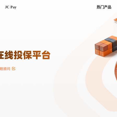
JC Pay
热门产品
解决方案
联盟
专项联盟
全球万家会员，提供最高15万美金合
提供项目货、危险品、电商货、
保驾护航
链接入口。会员资源覆盖181个国
询盘
险保障，1对1人工服务
圈层，合作商机更加精准
会员列表、商铺详情、线上咨询，
分钟级询价、报价市场，海量优质询
多种商机链接入口
多种业务类型，生意唾手可得
帮助中心
意见/
找代理
客户管理
ified
唾手可得
12,000+全球货代企业聚集，智能推
可查询、比较和询价海运航线，
一站式汇聚所有潜在商机，将访客变
会员更好展示自己的能力，建立信任
获客与曝光
在线交易
更多商业机会
商学院
全球会员间免费结算
查看更多
(海运)
热门航线(空运)
无银行手续费，资金即时到账，为
信保订单
商家培训
南亚次大陆线
受理，受理流程时时掌握
平台监管的安全交易方式，推荐首次合作使用
解决方案
平台入门
经营成长
行业知识
东南亚线
线上申诉
明、处理流程一目了然，把握自
JCtrans Connect+
中东线
单全员同步预警，
申诉、纠纷线上受理，受理流程时时
作拒之门外