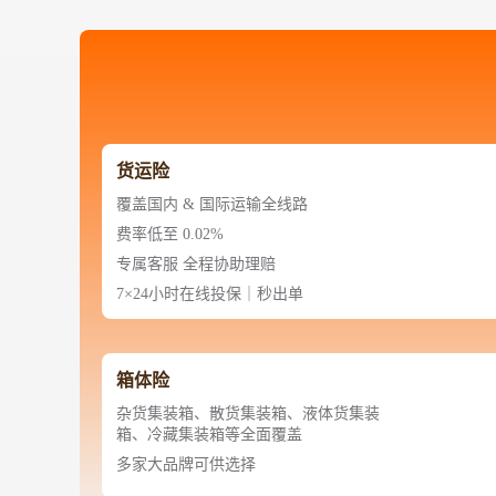
铁路
红海线
货物和货代操作风险解决方案
联合参展
风险预防
更多
更多
案例分享、风控通知、避坑指南，防患于未然。
风险预防
全球合规解决方案
扩展人脉
品牌塑造
助力企业发展
案例分享
防患于未
在线交易
API超市
货运险
支付
行业资讯
覆盖国内 & 国际运输全线路
费率低至 0.02%
国内美元
联合中国
专属客服 全程协助理赔
7×24小时在线投保｜秒出单
箱体险
商学
杂货集装箱、散货集装箱、液体货集装
箱、冷藏集装箱等全面覆盖
商家培训
多家大品牌可供选择
平台入门 /