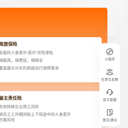
规则介绍
平台规则公开透明、处理流程一目了然，
把握自身保障的权益
商旅保险
全面的人身意外/医疗/住院津贴
小程序
保额高，保费低，保障全
覆盖最长90天的商旅出行保障需求
生意交友群
雇主责任险
官方客服
有效转嫁企业用工风险
城市沙龙
保员工工作期间和上下班途中的人身意外
伤害风险
意见/建议
行业热点 / 实战经验 / 人脉交流