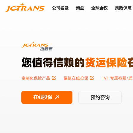
公司名录
询盘
全球会议
风险保障
商机
公司名录
询盘
全球会议
风险保障
JC Pay
关于我们
热门产品
解决方案
普货
拥有
会员合作风险保障、提供行业领先的纠纷处理方案，为你全方位
高效安全的结算服务，一年节省上万元手续费
支持查看会员列表、商铺详情、线上咨询，为您打通多种商机
物流行业最具影响力的高端会议之一
公司名录
18,000+
作风
在过去30天内，用户已发布
需求
会员体系
家，1.2万+付费会员，77万+注册用户
商机解决方案
支持查看
为您打通
关于我们
查看更多
查看更多
查看更多
线下活动
风控解决方案
查看更多
询盘大厅
航线展示
JC Ver
JC Pay
支付结算解决方案
分钟级询价、报价市场，海量优质货盘，多种业务类型，生意
航线服务
助力
助您快速
纠纷/索赔
线下活动
获取
杰西保
商学院
国内美元支付
查看更多
热门业务
热门航线
联合中国银行推出，收付海运费秒到服务
合规单证
风险名单
线上申诉
俱乐部
全年大会
在线投保
预约咨询
海运整箱
印巴线
线上黑名单全员同步预警，将风险合作拒之门外
申诉、纠纷线上
高效1对1洽谈
促进合作
拓展全球商机
风控
物流工具
海运拼箱
东南亚
信用交易备案
规则介绍
风险名单
区域会议
会员计划开展信用合作时通过此链接提交信用交
平台规则公开透
行业智库
空运
地中海线
线上黑名
高效1对1洽谈
区域市场洞察
精准布局目标市场
易备案
身保障的权益
将风险合