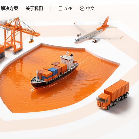
解决方案
关于我们
APP
中文
全球化物流行业 30&30 系列评选
供应商联盟
最近要召开的会议
铁路专属
为拖车、报关、仓储、金融保险、IT服务
找代理
等优质供应商，提供海量货代资源，品牌
盘，
12,000+全球货代企业聚集，智能推荐代理，
推广机会
快速满足您的需求
建议
生意交友群
荐代理，快速满足您的需求
为客户
100,000+货代同行，随时交流找客户
杰西保
本评选旨在系统梳理和表彰在全球化进程中表现卓
了保护您的资金安全，推荐您和会员间在平台内结算
越的物流企业及核心管理者
货运险
费率万2起，最低保费15元；人工1v1服务
货代责任险
信用交易备案
最低保费 2 万起，保障货代经营风险
掌握
会员计划开展信用合作时通过此链接提交信
用交易备案