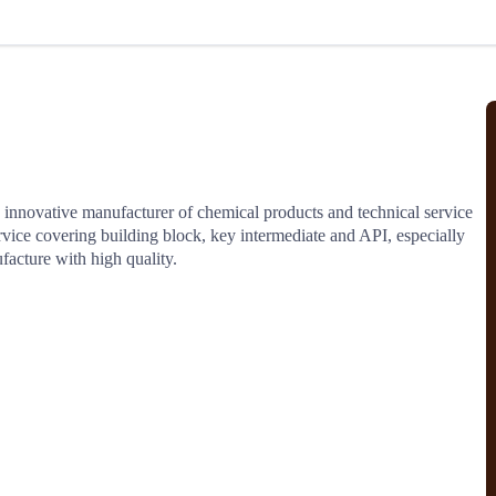
北美线
区域分享
在线课程
行业洞察
更多
风险监控
城市沙龙
、风控通知、避坑指南，
避免与暂停、黑名单会员合作，
然
实时接收会员动态
行业热点
实战经验
人脉交流
结算解决方案
novative manufacturer of chemical products and technical service 
rvice covering building block, key intermediate and API, especially 
支付
全球会员间免费结算
facture with high quality.
银行推出，收付海运费秒到服务
无银行手续费，资金即时到账，
为了保护您的资金安全，
推荐您和会员间在平台内结算
院
JCtrans Connect+
 经营成长 / 行业知识
区域分享 / 在线课程 / 行业洞察