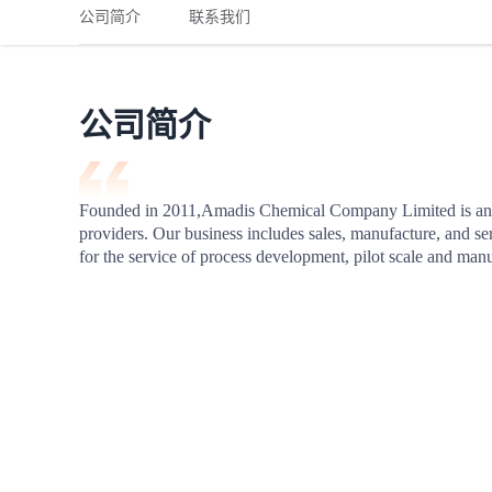
铁路
红海线
货物和货代操作风险解决方案
公司简介
联系我们
联合参展
风险预防
更多
更多
案例分享、风控通知、避坑指南，防患于未然。
风险预防
全球合规解决方案
扩展人脉
品牌塑造
助力企业发展
案例分享
防患于未
在线交易
公司简介
API超市
支付
行业资讯
Founded in 2011,Amadis Chemical Company Limited is an in
providers. Our business includes sales, manufacture, and se
国内美元
for the service of process development, pilot scale and manu
联合中国
商学
商家培训
平台入门 /