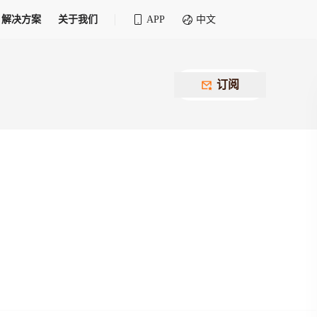
解决方案
关于我们
APP
中文
全球化物流行业 30&30 系列评选
供应商联盟
最近要召开的会议
铁路专属
为拖车、报关、仓储、金融保险、IT服务
订阅
找代理
等优质供应商，提供海量货代资源，品牌
盘，
12,000+全球货代企业聚集，智能推荐代理，
推广机会
快速满足您的需求
建议
生意交友群
荐代理，快速满足您的需求
为客户
100,000+货代同行，随时交流找客户
杰西保
本评选旨在系统梳理和表彰在全球化进程中表现卓
了保护您的资金安全，推荐您和会员间在平台内结算
越的物流企业及核心管理者
货运险
费率万2起，最低保费15元；人工1v1服务
货代责任险
信用交易备案
最低保费 2 万起，保障货代经营风险
掌握
会员计划开展信用合作时通过此链接提交信
用交易备案