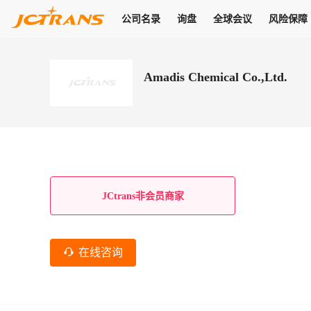
公司名录
询盘
全球会议
风险保障
商机
公司名录
询盘
全球会议
风险保障
JC Pay
关于我们
热门产品
解决方案
普货
Amadis Chemical Co.,Ltd.
拥有
会员合作风险保障、提供行业领先的纠纷处理方案，为你全方位
高效安全的结算服务，一年节省上万元手续费
支持查看会员列表、商铺详情、线上咨询，为您打通多种商机
物流行业最具影响力的高端会议之一
公司名录
18,000+
作风
在过去30天内，用户已发布
需求
会员体系
家，1.2万+付费会员，77万+注册用户
商机解决方案
支持查看
为您打通
关于我们
查看更多
查看更多
查看更多
线下活动
风控解决方案
查看更多
询盘大厅
航线展示
JC Ver
JC Pay
支付结算解决方案
分钟级询价、报价市场，海量优质货盘，多种业务类型，生意
航线服务
助力
助您快速
纠纷/索赔
线下活动
获取
杰西保
商学院
国内美元支付
JCtrans非会员商家
查看更多
热门业务
热门航线
联合中国银行推出，收付海运费秒到服务
合规单证
风险名单
线上申诉
俱乐部
全年大会
海运整箱
印巴线
线上黑名单全员同步预警，将风险合作拒之门外
申诉、纠纷线上
高效1对1洽谈
促进合作
拓展全球商机
风控
在线咨询
物流工具
海运拼箱
东南亚
信用交易备案
规则介绍
风险名单
区域会议
会员计划开展信用合作时通过此链接提交信用交
平台规则公开透
行业智库
空运
地中海线
线上黑名
高效1对1洽谈
区域市场洞察
精准布局目标市场
易备案
身保障的权益
将风险合