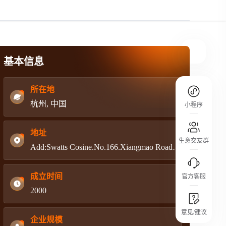
规则介绍
平台规则公开透明、处理流程一目了然，
把握自身保障的权益
基本信息
所在地
杭州, 中国
小程序
地址
生意交友群
Add:Swatts Cosine.No.166.Xiangmao Road.310015.Hangzhou,Zhejiang,P.R.China
成立时间
官方客服
2000
城市沙龙
意见/建议
行业热点 / 实战经验 / 人脉交流
企业规模