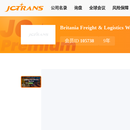
公司名录
询盘
全球会议
风险保障
商机
公司名录
询盘
全球会议
风险保障
JC Pay
关于我们
热门产品
解决方案
普货
Britania Freight & Logistics 
拥有
会员合作风险保障、提供行业领先的纠纷处理方案，为你全方位
高效安全的结算服务，一年节省上万元手续费
支持查看会员列表、商铺详情、线上咨询，为您打通多种商机
物流行业最具影响力的高端会议之一
公司名录
18,000+
作风
在过去30天内，用户已发布
需求
会员体系
会员ID
105738
9年
家，1.2万+付费会员，77万+注册用户
商机解决方案
支持查看
为您打通
关于我们
查看更多
查看更多
查看更多
线下活动
风控解决方案
查看更多
询盘大厅
航线展示
JC Ver
JC Pay
支付结算解决方案
分钟级询价、报价市场，海量优质货盘，多种业务类型，生意
航线服务
助力
助您快速
纠纷/索赔
线下活动
获取
杰西保
商学院
国内美元支付
查看更多
热门业务
热门航线
联合中国银行推出，收付海运费秒到服务
合规单证
风险名单
线上申诉
俱乐部
全年大会
海运整箱
印巴线
线上黑名单全员同步预警，将风险合作拒之门外
申诉、纠纷线上
高效1对1洽谈
促进合作
拓展全球商机
风控
物流工具
海运拼箱
东南亚
信用交易备案
规则介绍
风险名单
区域会议
会员计划开展信用合作时通过此链接提交信用交
平台规则公开透
行业智库
空运
地中海线
线上黑名
高效1对1洽谈
区域市场洞察
精准布局目标市场
易备案
身保障的权益
将风险合