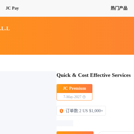
JC Pay
热门产品
解决方案
联盟
专项联盟
W.L.L
全球万家会员，提供最高15万美金合
提供项目货、危险品、电商货、
保驾护航
链接入口。会员资源覆盖181个国
询盘
险保障，1对1人工服务
圈层，合作商机更加精准
会员列表、商铺详情、线上咨询，
分钟级询价、报价市场，海量优质询
多种商机链接入口
多种业务类型，生意唾手可得
帮助中心
意见/
找代理
客户管理
ified
唾手可得
12,000+全球货代企业聚集，智能推
可查询、比较和询价海运航线，
一站式汇聚所有潜在商机，将访客变
Quick & Cost Effective Services
会员更好展示自己的能力，建立信任
获客与曝光
在线交易
更多商业机会
商学院
全球会员间免费结算
查看更多
(海运)
热门航线(空运)
JC Premium
无银行手续费，资金即时到账，为
信保订单
商家培训
7-May-2027
南亚次大陆线
受理，受理流程时时掌握
平台监管的安全交易方式，推荐首次合作使用
解决方案
平台入门
经营成长
行业知识
订单数:2 US $1,000+
东南亚线
线上申诉
明、处理流程一目了然，把握自
JCtrans Connect+
中东线
单全员同步预警，
申诉、纠纷线上受理，受理流程时时
作拒之门外