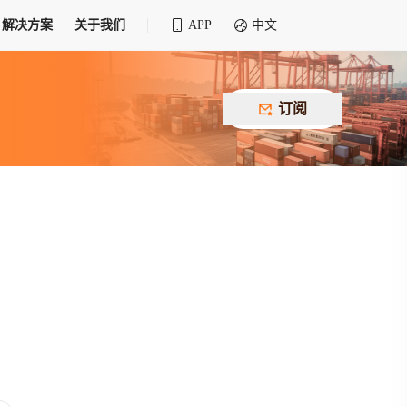
解决方案
关于我们
APP
中文
全球化物流行业 30&30 系列评选
供应商联盟
最近要召开的会议
铁路专属
为拖车、报关、仓储、金融保险、IT服务
订阅
找代理
等优质供应商，提供海量货代资源，品牌
盘，
12,000+全球货代企业聚集，智能推荐代理，
推广机会
快速满足您的需求
建议
生意交友群
荐代理，快速满足您的需求
为客户
100,000+货代同行，随时交流找客户
杰西保
本评选旨在系统梳理和表彰在全球化进程中表现卓
了保护您的资金安全，推荐您和会员间在平台内结算
越的物流企业及核心管理者
货运险
费率万2起，最低保费15元；人工1v1服务
货代责任险
信用交易备案
最低保费 2 万起，保障货代经营风险
掌握
会员计划开展信用合作时通过此链接提交信
用交易备案