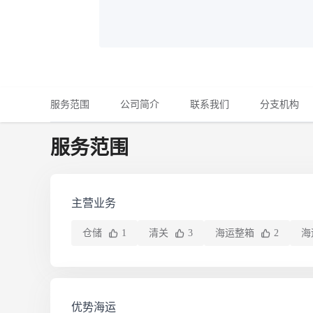
铁路
红海线
货物和货代操作风险解决方案
联合参展
风险预防
更多
更多
案例分享、风控通知、避坑指南，防患于未然。
风险预防
全球合规解决方案
扩展人脉
品牌塑造
助力企业发展
案例分享
防患于未
在线交易
API超市
服务范围
公司简介
联系我们
分支机构
支付
行业资讯
服务范围
国内美元
联合中国
主营业务
仓储
清关
海运整箱
海
1
3
2
商学
商家培训
平台入门 /
优势海运