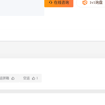
北美线
区域分享
在线课程
行业洞察
在线咨询
1v1询盘
更多
风险监控
城市沙龙
、风控通知、避坑指南，
避免与暂停、黑名单会员合作，
然
实时接收会员动态
行业热点
实战经验
人脉交流
结算解决方案
支付
全球会员间免费结算
银行推出，收付海运费秒到服务
无银行手续费，资金即时到账，
为了保护您的资金安全，
推荐您和会员间在平台内结算
运拼箱
空运
1
院
JCtrans Connect+
 经营成长 / 行业知识
区域分享 / 在线课程 / 行业洞察