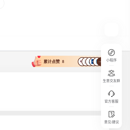
规则介绍
平台规则公开透明、处理流程一目了然，
把握自身保障的权益
小程序
····
累计点赞
8
生意交友群
官方客服
城市沙龙
意见/建议
行业热点 / 实战经验 / 人脉交流