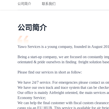
铁路
红海线
货物和货代操作风险解决方案
公司简介
联系我们
联合参展
风险预防
更多
更多
案例分享、风控通知、避坑指南，防患于未然。
风险预防
全球合规解决方案
扩展人脉
品牌塑造
助力企业发展
案例分享
防患于未
在线交易
公司简介
API超市
支付
行业资讯
Yawo Services is a young company, founded in August 2016
国内美元
Being a start-up company, we are focused on constantly impr
联合中国
orientated & pride ourselves in finding  freight solution base
Please find our services in short as follow:

We have 24/7 service. For emergencies please contact us 
商学
We have our own track and trace system that can be checked
Our office is mainly Airfreight oriented, the main services
商家培训
Economy Service;

We can help the final customer with fiscal custom clearan
平台入门 /
cargo via an EU HUB. This service is available for air frei