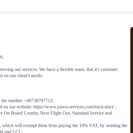
北美线
区域分享
在线课程
行业洞察
更多
风险监控
城市沙龙
、风控通知、避坑指南，
避免与暂停、黑名单会员合作，
然
实时接收会员动态
行业热点
实战经验
人脉交流
结算解决方案
. 

支付
全球会员间免费结算
oving our services. We have a flexible team, that it's customer 
银行推出，收付海运费秒到服务
无银行手续费，资金即时到账，
d on our client's needs.

为了保护您的资金安全，
推荐您和会员间在平台内结算
on the number +40738797712;

院
 on our website: https://www.yawo-services.com/track-trace ;

 are On Board Courier, Next Flight Out, Standard Service and 
JCtrans Connect+
ce, which will exempt them from paying the 19% VAT, by sending the 
 经营成长 / 行业知识
区域分享 / 在线课程 / 行业洞察
ght and LCL;
