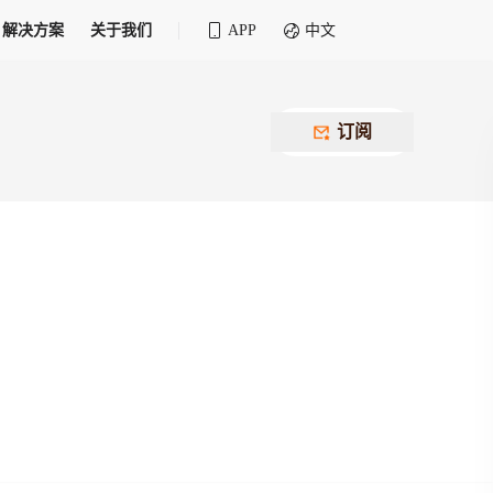
解决方案
关于我们
APP
中文
全球化物流行业 30&30 系列评选
供应商联盟
最近要召开的会议
铁路专属
为拖车、报关、仓储、金融保险、IT服务
订阅
找代理
等优质供应商，提供海量货代资源，品牌
盘，
12,000+全球货代企业聚集，智能推荐代理，
推广机会
快速满足您的需求
建议
生意交友群
荐代理，快速满足您的需求
为客户
100,000+货代同行，随时交流找客户
杰西保
本评选旨在系统梳理和表彰在全球化进程中表现卓
了保护您的资金安全，推荐您和会员间在平台内结算
越的物流企业及核心管理者
货运险
费率万2起，最低保费15元；人工1v1服务
货代责任险
信用交易备案
最低保费 2 万起，保障货代经营风险
掌握
会员计划开展信用合作时通过此链接提交信
用交易备案