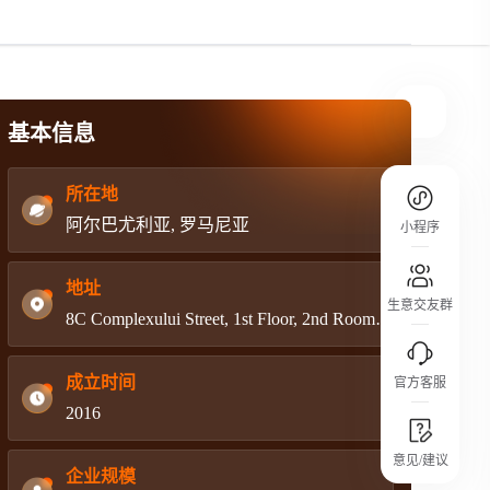
规则介绍
平台规则公开透明、处理流程一目了然，
把握自身保障的权益
基本信息
所在地
阿尔巴尤利亚, 罗马尼亚
小程序
地址
生意交友群
8C Complexului Street, 1st Floor, 2nd Room Postal Code 031702, 3rd District,Bucharest, Romania
成立时间
官方客服
2016
城市沙龙
意见/建议
行业热点 / 实战经验 / 人脉交流
企业规模