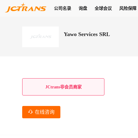
公司名录
询盘
全球会议
风险保障
商机
公司名录
询盘
全球会议
风险保障
JC Pay
关于我们
热门产品
解决方案
普货
Yawo Services SRL
拥有
会员合作风险保障、提供行业领先的纠纷处理方案，为你全方位
高效安全的结算服务，一年节省上万元手续费
支持查看会员列表、商铺详情、线上咨询，为您打通多种商机
物流行业最具影响力的高端会议之一
公司名录
18,000+
作风
在过去30天内，用户已发布
需求
会员体系
家，1.2万+付费会员，77万+注册用户
商机解决方案
支持查看
为您打通
关于我们
查看更多
查看更多
查看更多
线下活动
风控解决方案
查看更多
询盘大厅
航线展示
JC Ver
JC Pay
支付结算解决方案
分钟级询价、报价市场，海量优质货盘，多种业务类型，生意
航线服务
助力
助您快速
纠纷/索赔
线下活动
获取
杰西保
商学院
国内美元支付
JCtrans非会员商家
查看更多
热门业务
热门航线
联合中国银行推出，收付海运费秒到服务
合规单证
风险名单
线上申诉
俱乐部
全年大会
海运整箱
印巴线
线上黑名单全员同步预警，将风险合作拒之门外
申诉、纠纷线上
高效1对1洽谈
促进合作
拓展全球商机
风控
在线咨询
物流工具
海运拼箱
东南亚
信用交易备案
规则介绍
风险名单
区域会议
会员计划开展信用合作时通过此链接提交信用交
平台规则公开透
行业智库
空运
地中海线
线上黑名
高效1对1洽谈
区域市场洞察
精准布局目标市场
易备案
身保障的权益
将风险合