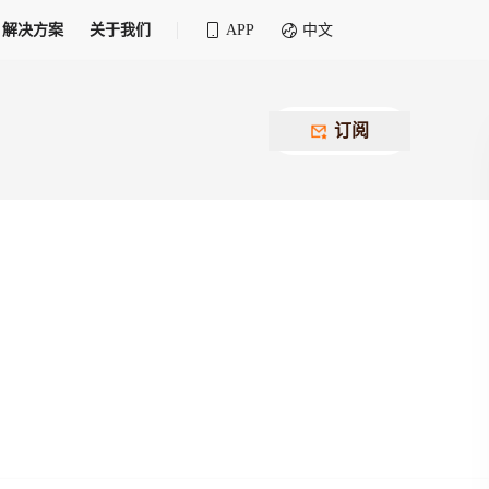
解决方案
关于我们
APP
中文
全球化物流行业 30&30 系列评选
供应商联盟
最近要召开的会议
铁路专属
为拖车、报关、仓储、金融保险、IT服务
订阅
找代理
等优质供应商，提供海量货代资源，品牌
盘，
12,000+全球货代企业聚集，智能推荐代理，
推广机会
快速满足您的需求
建议
生意交友群
荐代理，快速满足您的需求
为客户
100,000+货代同行，随时交流找客户
杰西保
本评选旨在系统梳理和表彰在全球化进程中表现卓
了保护您的资金安全，推荐您和会员间在平台内结算
越的物流企业及核心管理者
货运险
费率万2起，最低保费15元；人工1v1服务
货代责任险
信用交易备案
最低保费 2 万起，保障货代经营风险
掌握
会员计划开展信用合作时通过此链接提交信
用交易备案