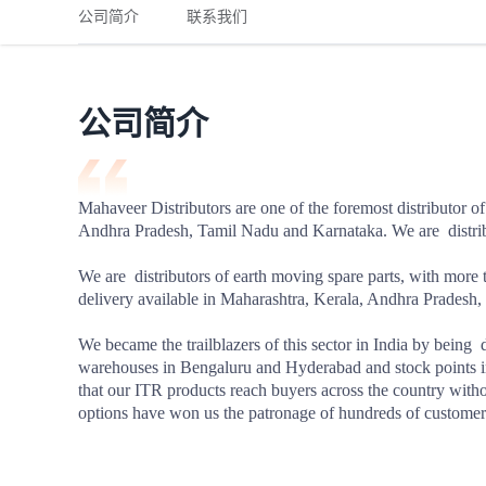
铁路
红海线
货物和货代操作风险解决方案
公司简介
联系我们
联合参展
风险预防
更多
更多
案例分享、风控通知、避坑指南，防患于未然。
风险预防
全球合规解决方案
扩展人脉
品牌塑造
助力企业发展
案例分享
防患于未
在线交易
公司简介
API超市
支付
行业资讯
Mahaveer Distributors are one of the foremost distributor of
Andhra Pradesh, Tamil Nadu and Karnataka. We are  distribu
国内美元
联合中国
We are  distributors of earth moving spare parts, with more
delivery available in Maharashtra, Kerala, Andhra Pradesh,
We became the trailblazers of this sector in India by being 
warehouses in Bengaluru and Hyderabad and stock points i
商学
that our ITR products reach buyers across the country witho
options have won us the patronage of hundreds of customer
商家培训
平台入门 /