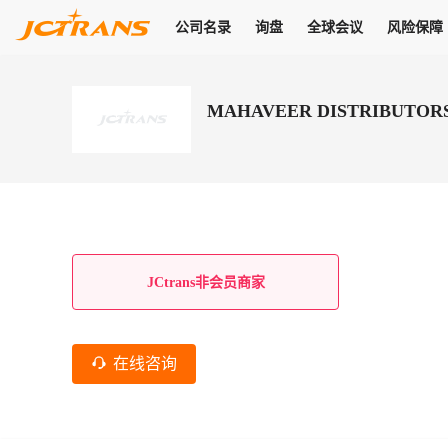
公司名录
询盘
全球会议
风险保障
商机
公司名录
询盘
全球会议
风险保障
JC Pay
关于我们
热门产品
解决方案
普货
MAHAVEER DISTRIBUTOR
拥有
会员合作风险保障、提供行业领先的纠纷处理方案，为你全方位
高效安全的结算服务，一年节省上万元手续费
支持查看会员列表、商铺详情、线上咨询，为您打通多种商机
物流行业最具影响力的高端会议之一
公司名录
18,000+
作风
在过去30天内，用户已发布
需求
会员体系
家，1.2万+付费会员，77万+注册用户
商机解决方案
支持查看
为您打通
关于我们
查看更多
查看更多
查看更多
线下活动
风控解决方案
查看更多
询盘大厅
航线展示
JC Ver
JC Pay
支付结算解决方案
分钟级询价、报价市场，海量优质货盘，多种业务类型，生意
航线服务
助力
助您快速
纠纷/索赔
线下活动
获取
杰西保
商学院
国内美元支付
JCtrans非会员商家
查看更多
热门业务
热门航线
联合中国银行推出，收付海运费秒到服务
合规单证
风险名单
线上申诉
俱乐部
全年大会
海运整箱
印巴线
线上黑名单全员同步预警，将风险合作拒之门外
申诉、纠纷线上
高效1对1洽谈
促进合作
拓展全球商机
风控
在线咨询
物流工具
海运拼箱
东南亚
信用交易备案
规则介绍
风险名单
区域会议
会员计划开展信用合作时通过此链接提交信用交
平台规则公开透
行业智库
空运
地中海线
线上黑名
高效1对1洽谈
区域市场洞察
精准布局目标市场
易备案
身保障的权益
将风险合