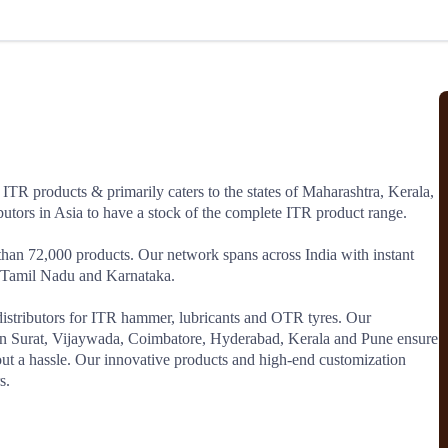
北美线
区域分享
在线课程
行业洞察
更多
风险监控
城市沙龙
、风控通知、避坑指南，
避免与暂停、黑名单会员合作，
然
实时接收会员动态
行业热点
实战经验
人脉交流
结算解决方案
 ITR products & primarily caters to the states of Maharashtra, Kerala, 
tors in Asia to have a stock of the complete ITR product range.

支付
全球会员间免费结算
银行推出，收付海运费秒到服务
无银行手续费，资金即时到账，
 than 72,000 products. Our network spans across India with instant 
为了保护您的资金安全，
推荐您和会员间在平台内结算
 Tamil Nadu and Karnataka.

 distributors for ITR hammer, lubricants and OTR tyres. Our 
n Surat, Vijaywada, Coimbatore, Hyderabad, Kerala and Pune ensure 
院
ut a hassle. Our innovative products and high-end customization 
s.
JCtrans Connect+
 经营成长 / 行业知识
区域分享 / 在线课程 / 行业洞察