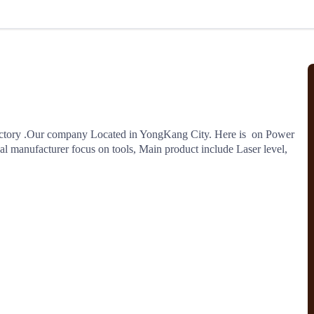
北美线
区域分享
在线课程
行业洞察
更多
风险监控
城市沙龙
、风控通知、避坑指南，
避免与暂停、黑名单会员合作，
然
实时接收会员动态
行业热点
实战经验
人脉交流
结算解决方案
ctory .Our company Located in YongKang City. Here is  on Power 
l manufacturer focus on tools, Main product include Laser level, 
支付
全球会员间免费结算
银行推出，收付海运费秒到服务
无银行手续费，资金即时到账，
为了保护您的资金安全，
推荐您和会员间在平台内结算
院
JCtrans Connect+
 经营成长 / 行业知识
区域分享 / 在线课程 / 行业洞察