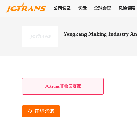
公司名录
询盘
全球会议
风险保障
商机
公司名录
询盘
全球会议
风险保障
JC Pay
关于我们
热门产品
解决方案
普货
Yongkang Making Industry An
拥有
会员合作风险保障、提供行业领先的纠纷处理方案，为你全方位
高效安全的结算服务，一年节省上万元手续费
支持查看会员列表、商铺详情、线上咨询，为您打通多种商机
物流行业最具影响力的高端会议之一
公司名录
18,000+
作风
在过去30天内，用户已发布
需求
会员体系
家，1.2万+付费会员，77万+注册用户
商机解决方案
支持查看
为您打通
关于我们
查看更多
查看更多
查看更多
线下活动
风控解决方案
查看更多
询盘大厅
航线展示
JC Ver
JC Pay
支付结算解决方案
分钟级询价、报价市场，海量优质货盘，多种业务类型，生意
航线服务
助力
助您快速
纠纷/索赔
线下活动
获取
杰西保
商学院
国内美元支付
JCtrans非会员商家
查看更多
热门业务
热门航线
联合中国银行推出，收付海运费秒到服务
合规单证
风险名单
线上申诉
俱乐部
全年大会
海运整箱
印巴线
线上黑名单全员同步预警，将风险合作拒之门外
申诉、纠纷线上
高效1对1洽谈
促进合作
拓展全球商机
风控
在线咨询
物流工具
海运拼箱
东南亚
信用交易备案
规则介绍
风险名单
区域会议
会员计划开展信用合作时通过此链接提交信用交
平台规则公开透
行业智库
空运
地中海线
线上黑名
高效1对1洽谈
区域市场洞察
精准布局目标市场
易备案
身保障的权益
将风险合