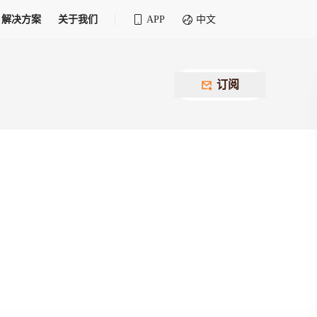
解决方案
关于我们
APP
中文
全球化物流行业 30&30 系列评选
供应商联盟
最近要召开的会议
铁路专属
为拖车、报关、仓储、金融保险、IT服务
订阅
找代理
等优质供应商，提供海量货代资源，品牌
盘，
12,000+全球货代企业聚集，智能推荐代理，
推广机会
快速满足您的需求
建议
生意交友群
荐代理，快速满足您的需求
为客户
100,000+货代同行，随时交流找客户
杰西保
本评选旨在系统梳理和表彰在全球化进程中表现卓
了保护您的资金安全，推荐您和会员间在平台内结算
越的物流企业及核心管理者
货运险
费率万2起，最低保费15元；人工1v1服务
货代责任险
信用交易备案
最低保费 2 万起，保障货代经营风险
掌握
会员计划开展信用合作时通过此链接提交信
用交易备案