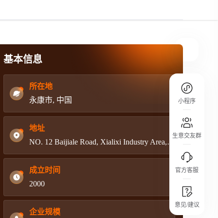
规则介绍
平台规则公开透明、处理流程一目了然，
把握自身保障的权益
基本信息
所在地
永康市, 中国
小程序
地址
生意交友群
NO. 12 Baijiale Road, Xialixi Industry Area, Yongkang, Zhejiang, China.
成立时间
官方客服
2000
城市沙龙
意见/建议
行业热点 / 实战经验 / 人脉交流
企业规模