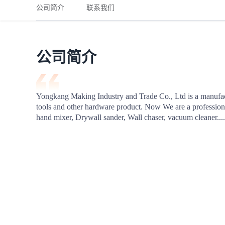
铁路
红海线
货物和货代操作风险解决方案
公司简介
联系我们
联合参展
风险预防
更多
更多
案例分享、风控通知、避坑指南，防患于未然。
风险预防
全球合规解决方案
扩展人脉
品牌塑造
助力企业发展
案例分享
防患于未
在线交易
公司简介
API超市
支付
行业资讯
Yongkang Making Industry and Trade Co., Ltd is a manufa
tools and other hardware product. Now We are a professiona
国内美元
hand mixer, Drywall sander, Wall chaser, vacuum cleaner....
联合中国
商学
商家培训
平台入门 /