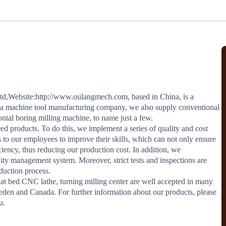
北美线
区域分享
在线课程
行业洞察
更多
风险监控
城市沙龙
、风控通知、避坑指南，
避免与暂停、黑名单会员合作，
然
实时接收会员动态
行业热点
实战经验
人脉交流
结算解决方案
td,Website:http://www.oulangmech.com, based in China, is a 
 a machine tool manufacturing company, we also supply conventional 
支付
全球会员间免费结算
ntal boring milling machine, to name just a few. 

银行推出，收付海运费秒到服务
无银行手续费，资金即时到账，
ed products. To do this, we implement a series of quality and cost 
为了保护您的资金安全，
推荐您和会员间在平台内结算
 to our employees to improve their skills, which can not only ensure 
ciency, thus reducing our production cost. In addition, we 
ity management system. Moreover, strict tests and inspections are 
uction process. 

院
lat bed CNC lathe, turning milling center are well accepted in many 
eden and Canada. For further information about our products, please 
JCtrans Connect+
u.
 经营成长 / 行业知识
区域分享 / 在线课程 / 行业洞察