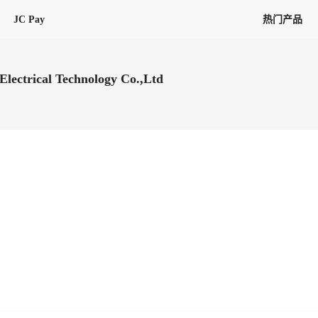
JC Pay
热门产品
解决方案
联盟
专项联盟
lectrical Technology Co.,Ltd
全球万家会员，提供最高15万美金合
提供项目货、危险品、电商货、
保驾护航
链接入口。会员资源覆盖181个国
询盘
险保障，1对1人工服务
圈层，合作商机更加精准
会员列表、商铺详情、线上咨询，
分钟级询价、报价市场，海量优质询
多种商机链接入口
多种业务类型，生意唾手可得
帮助中心
意见/
找代理
客户管理
ified
唾手可得
12,000+全球货代企业聚集，智能推
可查询、比较和询价海运航线，
一站式汇聚所有潜在商机，将访客变
会员更好展示自己的能力，建立信任
获客与曝光
在线交易
更多商业机会
商学院
全球会员间免费结算
查看更多
(海运)
热门航线(空运)
无银行手续费，资金即时到账，为
信保订单
商家培训
南亚次大陆线
受理，受理流程时时掌握
平台监管的安全交易方式，推荐首次合作使用
解决方案
平台入门
经营成长
行业知识
东南亚线
线上申诉
明、处理流程一目了然，把握自
JCtrans Connect+
中东线
单全员同步预警，
申诉、纠纷线上受理，受理流程时时
作拒之门外