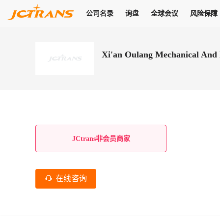
公司名录
询盘
全球会议
风险保障
商机
公司名录
询盘
全球会议
风险保障
JC Pay
关于我们
热门产品
解决方案
普货
Xi'an Oulang Mechanical And E
拥有
会员合作风险保障、提供行业领先的纠纷处理方案，为你全方位
高效安全的结算服务，一年节省上万元手续费
支持查看会员列表、商铺详情、线上咨询，为您打通多种商机
物流行业最具影响力的高端会议之一
公司名录
18,000+
作风
在过去30天内，用户已发布
需求
会员体系
家，1.2万+付费会员，77万+注册用户
商机解决方案
支持查看
为您打通
关于我们
查看更多
查看更多
查看更多
线下活动
风控解决方案
查看更多
询盘大厅
航线展示
JC Ver
JC Pay
支付结算解决方案
分钟级询价、报价市场，海量优质货盘，多种业务类型，生意
航线服务
助力
助您快速
纠纷/索赔
线下活动
获取
杰西保
商学院
国内美元支付
JCtrans非会员商家
查看更多
热门业务
热门航线
联合中国银行推出，收付海运费秒到服务
合规单证
风险名单
线上申诉
俱乐部
全年大会
海运整箱
印巴线
线上黑名单全员同步预警，将风险合作拒之门外
申诉、纠纷线上
高效1对1洽谈
促进合作
拓展全球商机
风控
在线咨询
物流工具
海运拼箱
东南亚
信用交易备案
规则介绍
风险名单
区域会议
会员计划开展信用合作时通过此链接提交信用交
平台规则公开透
行业智库
空运
地中海线
线上黑名
高效1对1洽谈
区域市场洞察
精准布局目标市场
易备案
身保障的权益
将风险合