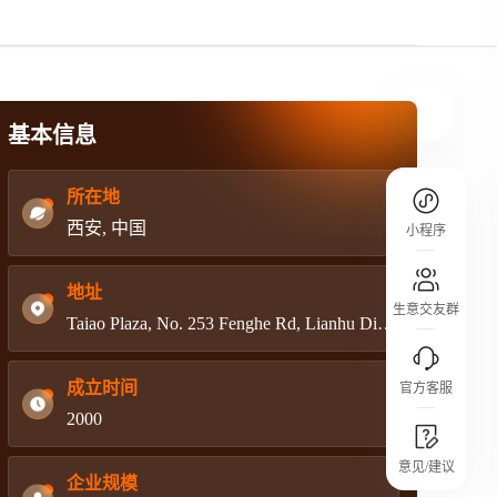
规则介绍
平台规则公开透明、处理流程一目了然，
把握自身保障的权益
基本信息
所在地
西安, 中国
小程序
地址
生意交友群
Taiao Plaza, No. 253 Fenghe Rd, Lianhu District, Xi'an City, Shaanxi, China
成立时间
官方客服
2000
城市沙龙
意见/建议
行业热点 / 实战经验 / 人脉交流
企业规模