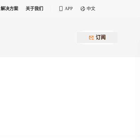
解决方案
关于我们
APP
中文
全球化物流行业 30&30 系列评选
供应商联盟
最近要召开的会议
铁路专属
为拖车、报关、仓储、金融保险、IT服务
订阅
找代理
等优质供应商，提供海量货代资源，品牌
盘，
12,000+全球货代企业聚集，智能推荐代理，
推广机会
快速满足您的需求
建议
生意交友群
荐代理，快速满足您的需求
为客户
100,000+货代同行，随时交流找客户
杰西保
本评选旨在系统梳理和表彰在全球化进程中表现卓
了保护您的资金安全，推荐您和会员间在平台内结算
越的物流企业及核心管理者
货运险
费率万2起，最低保费15元；人工1v1服务
货代责任险
信用交易备案
最低保费 2 万起，保障货代经营风险
掌握
会员计划开展信用合作时通过此链接提交信
用交易备案