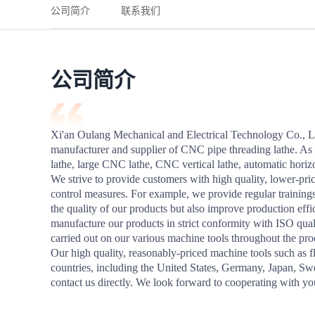
铁路
红海线
货物和货代操作风险解决方案
公司简介
联系我们
联合参展
风险预防
更多
更多
案例分享、风控通知、避坑指南，防患于未然。
风险预防
全球合规解决方案
扩展人脉
品牌塑造
助力企业发展
案例分享
防患于未
在线交易
公司简介
API超市
支付
行业资讯
Xi'an Oulang Mechanical and Electrical Technology Co., L
manufacturer and supplier of CNC pipe threading lathe. As
国内美元
lathe, large CNC lathe, CNC vertical lathe, automatic horizo
联合中国
We strive to provide customers with high quality, lower-pric
control measures. For example, we provide regular trainings
the quality of our products but also improve production effi
manufacture our products in strict conformity with ISO qual
carried out on our various machine tools throughout the prod
商学
Our high quality, reasonably-priced machine tools such as f
countries, including the United States, Germany, Japan, Sw
商家培训
contact us directly. We look forward to cooperating with yo
平台入门 /