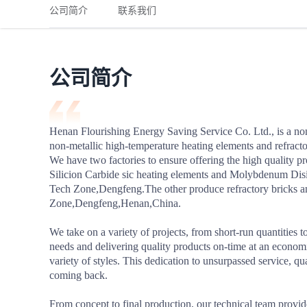
铁路
红海线
货物和货代操作风险解决方案
公司简介
联系我们
联合参展
风险预防
更多
更多
案例分享、风控通知、避坑指南，防患于未然。
风险预防
全球合规解决方案
扩展人脉
品牌塑造
助力企业发展
案例分享
防患于未
在线交易
公司简介
API超市
支付
行业资讯
Henan Flourishing Energy Saving Service Co. Ltd., is a non-m
non-metallic high-temperature heating elements and refracto
国内美元
We have two factories to ensure offering the high quality p
联合中国
Silicion Carbide sic heating elements and Molybdenum Disi
Tech Zone,Dengfeng.The other produce refractory bricks an
Zone,Dengfeng,Henan,China.

We take on a variety of projects, from short-run quantities t
商学
needs and delivering quality products on-time at an economic
variety of styles. This dedication to unsurpassed service, qu
商家培训
coming back.

平台入门 /
From concept to final production, our technical team provid