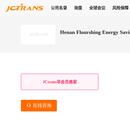
公司名录
询盘
全球会议
风险保障
商机
公司名录
询盘
全球会议
风险保障
JC Pay
关于我们
热门产品
解决方案
普货
Henan Flourshing Energy Savi
拥有
会员合作风险保障、提供行业领先的纠纷处理方案，为你全方位
高效安全的结算服务，一年节省上万元手续费
支持查看会员列表、商铺详情、线上咨询，为您打通多种商机
物流行业最具影响力的高端会议之一
公司名录
18,000+
作风
在过去30天内，用户已发布
需求
会员体系
家，1.2万+付费会员，77万+注册用户
商机解决方案
支持查看
为您打通
关于我们
查看更多
查看更多
查看更多
线下活动
风控解决方案
查看更多
询盘大厅
航线展示
JC Ver
JC Pay
支付结算解决方案
分钟级询价、报价市场，海量优质货盘，多种业务类型，生意
航线服务
助力
助您快速
纠纷/索赔
线下活动
获取
杰西保
商学院
国内美元支付
JCtrans非会员商家
查看更多
热门业务
热门航线
联合中国银行推出，收付海运费秒到服务
合规单证
风险名单
线上申诉
俱乐部
全年大会
海运整箱
印巴线
线上黑名单全员同步预警，将风险合作拒之门外
申诉、纠纷线上
高效1对1洽谈
促进合作
拓展全球商机
风控
在线咨询
物流工具
海运拼箱
东南亚
信用交易备案
规则介绍
风险名单
区域会议
会员计划开展信用合作时通过此链接提交信用交
平台规则公开透
行业智库
空运
地中海线
线上黑名
高效1对1洽谈
区域市场洞察
精准布局目标市场
易备案
身保障的权益
将风险合