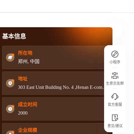
规则介绍
平台规则公开透明、处理流程一目了然，
把握自身保障的权益
基本信息
所在地
郑州, 中国
小程序
地址
生意交友群
303 East Unit Building No. 4 ,Henan E-commerce Industrial Park, Dong Qing Road, High-Tech Zone, Zhengzhou, Henan-450001, China
成立时间
官方客服
2000
城市沙龙
意见/建议
行业热点 / 实战经验 / 人脉交流
企业规模