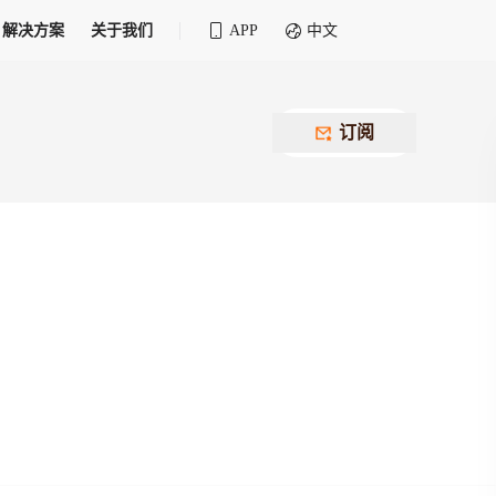
解决方案
关于我们
APP
中文
全球化物流行业 30&30 系列评选
供应商联盟
最近要召开的会议
铁路专属
为拖车、报关、仓储、金融保险、IT服务
订阅
找代理
等优质供应商，提供海量货代资源，品牌
盘，
12,000+全球货代企业聚集，智能推荐代理，
推广机会
快速满足您的需求
建议
生意交友群
荐代理，快速满足您的需求
为客户
100,000+货代同行，随时交流找客户
杰西保
本评选旨在系统梳理和表彰在全球化进程中表现卓
了保护您的资金安全，推荐您和会员间在平台内结算
越的物流企业及核心管理者
货运险
费率万2起，最低保费15元；人工1v1服务
货代责任险
信用交易备案
最低保费 2 万起，保障货代经营风险
掌握
会员计划开展信用合作时通过此链接提交信
用交易备案