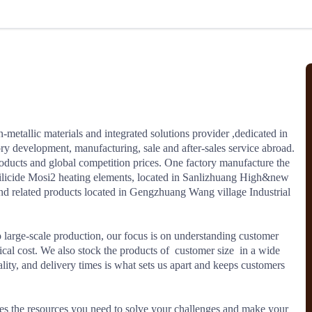
北美线
区域分享
在线课程
行业洞察
更多
风险监控
城市沙龙
、风控通知、避坑指南，
避免与暂停、黑名单会员合作，
然
实时接收会员动态
行业热点
实战经验
人脉交流
结算解决方案
etallic materials and integrated solutions provider ,dedicated in 
ry development, manufacturing, sale and after-sales service abroad. 
支付
全球会员间免费结算
roducts and global competition prices. One factory manufacture the 
银行推出，收付海运费秒到服务
无银行手续费，资金即时到账，
licide Mosi2 heating elements, located in Sanlizhuang High&new 
为了保护您的资金安全，
推荐您和会员间在平台内结算
d related products located in Gengzhuang Wang village Industrial 
o large-scale production, our focus is on understanding customer 
院
al cost. We also stock the products of  customer size  in a wide 
ality, and delivery times is what sets us apart and keeps customers 
JCtrans Connect+
 经营成长 / 行业知识
区域分享 / 在线课程 / 行业洞察
es the resources you need to solve your challenges and make your 