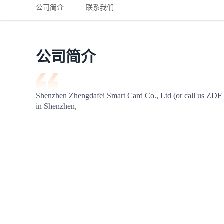
铁路
红海线
货物和货代操作风险解决方案
公司简介
联系我们
联合参展
风险预防
更多
更多
案例分享、风控通知、避坑指南，防患于未然。
风险预防
全球合规解决方案
扩展人脉
品牌塑造
助力企业发展
案例分享
防患于未
在线交易
公司简介
API超市
支付
行业资讯
Shenzhen Zhengdafei Smart Card Co., Ltd (or call us ZDF sm
in Shenzhen,
国内美元
联合中国
商学
商家培训
平台入门 /