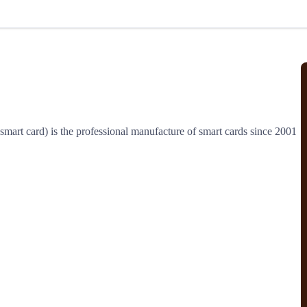
北美线
区域分享
在线课程
行业洞察
更多
风险监控
城市沙龙
、风控通知、避坑指南，
避免与暂停、黑名单会员合作，
然
实时接收会员动态
行业热点
实战经验
人脉交流
结算解决方案
art card) is the professional manufacture of smart cards since 2001 
支付
全球会员间免费结算
银行推出，收付海运费秒到服务
无银行手续费，资金即时到账，
为了保护您的资金安全，
推荐您和会员间在平台内结算
院
JCtrans Connect+
 经营成长 / 行业知识
区域分享 / 在线课程 / 行业洞察