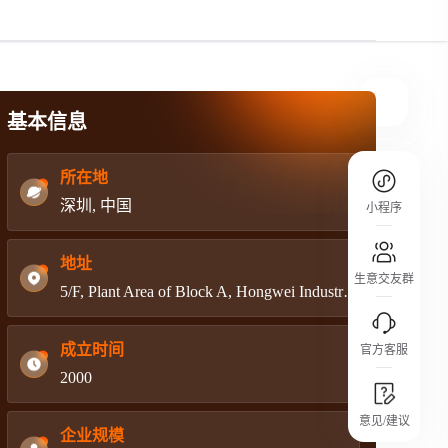
规则介绍
平台规则公开透明、处理流程一目了然，
把握自身保障的权益
基本信息
所在地
深圳, 中国
小程序
地址
生意交友群
5/F, Plant Area of Block A, Hongwei Industrial Estate, Liuxian No.3 Road, Bao'an District, Shenzhen, China
成立时间
官方客服
2000
城市沙龙
意见/建议
行业热点 / 实战经验 / 人脉交流
企业规模