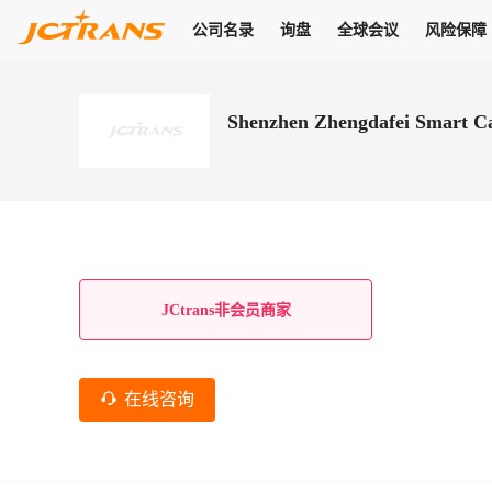
公司名录
询盘
全球会议
风险保障
商机
公司名录
询盘
全球会议
风险保障
JC Pay
关于我们
热门产品
解决方案
普货
Shenzhen Zhengdafei Smart Ca
拥有
会员合作风险保障、提供行业领先的纠纷处理方案，为你全方位
高效安全的结算服务，一年节省上万元手续费
支持查看会员列表、商铺详情、线上咨询，为您打通多种商机
物流行业最具影响力的高端会议之一
公司名录
18,000+
作风
在过去30天内，用户已发布
需求
会员体系
家，1.2万+付费会员，77万+注册用户
商机解决方案
支持查看
为您打通
关于我们
查看更多
查看更多
查看更多
线下活动
风控解决方案
查看更多
询盘大厅
航线展示
JC Ver
JC Pay
支付结算解决方案
分钟级询价、报价市场，海量优质货盘，多种业务类型，生意
航线服务
助力
助您快速
纠纷/索赔
线下活动
获取
杰西保
商学院
国内美元支付
JCtrans非会员商家
查看更多
热门业务
热门航线
联合中国银行推出，收付海运费秒到服务
合规单证
风险名单
线上申诉
俱乐部
全年大会
海运整箱
印巴线
线上黑名单全员同步预警，将风险合作拒之门外
申诉、纠纷线上
高效1对1洽谈
促进合作
拓展全球商机
风控
在线咨询
物流工具
海运拼箱
东南亚
信用交易备案
规则介绍
风险名单
区域会议
会员计划开展信用合作时通过此链接提交信用交
平台规则公开透
行业智库
空运
地中海线
线上黑名
高效1对1洽谈
区域市场洞察
精准布局目标市场
易备案
身保障的权益
将风险合