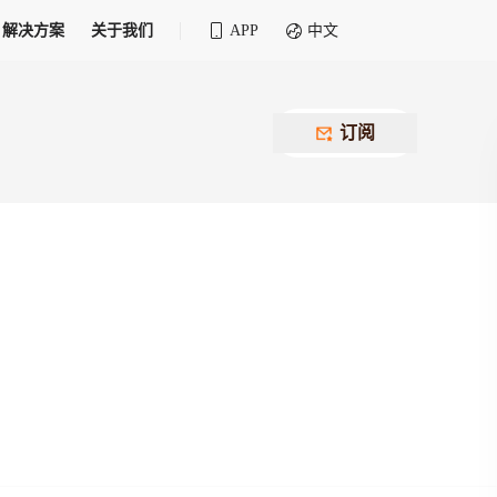
解决方案
关于我们
APP
中文
全球化物流行业 30&30 系列评选
供应商联盟
最近要召开的会议
铁路专属
为拖车、报关、仓储、金融保险、IT服务
订阅
找代理
等优质供应商，提供海量货代资源，品牌
盘，
12,000+全球货代企业聚集，智能推荐代理，
推广机会
快速满足您的需求
建议
生意交友群
荐代理，快速满足您的需求
为客户
100,000+货代同行，随时交流找客户
杰西保
本评选旨在系统梳理和表彰在全球化进程中表现卓
了保护您的资金安全，推荐您和会员间在平台内结算
越的物流企业及核心管理者
货运险
费率万2起，最低保费15元；人工1v1服务
货代责任险
信用交易备案
最低保费 2 万起，保障货代经营风险
掌握
会员计划开展信用合作时通过此链接提交信
用交易备案