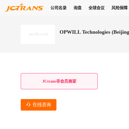
公司名录
询盘
全球会议
风险保障
商机
公司名录
询盘
全球会议
风险保障
JC Pay
关于我们
热门产品
解决方案
普货
OPWILL Technologies (Beijing
拥有
会员合作风险保障、提供行业领先的纠纷处理方案，为你全方位
高效安全的结算服务，一年节省上万元手续费
支持查看会员列表、商铺详情、线上咨询，为您打通多种商机
物流行业最具影响力的高端会议之一
公司名录
18,000+
作风
在过去30天内，用户已发布
需求
会员体系
家，1.2万+付费会员，77万+注册用户
商机解决方案
支持查看
为您打通
关于我们
查看更多
查看更多
查看更多
线下活动
风控解决方案
查看更多
询盘大厅
航线展示
JC Ver
JC Pay
支付结算解决方案
分钟级询价、报价市场，海量优质货盘，多种业务类型，生意
航线服务
助力
助您快速
纠纷/索赔
线下活动
获取
杰西保
商学院
国内美元支付
JCtrans非会员商家
查看更多
热门业务
热门航线
联合中国银行推出，收付海运费秒到服务
合规单证
风险名单
线上申诉
俱乐部
全年大会
海运整箱
印巴线
线上黑名单全员同步预警，将风险合作拒之门外
申诉、纠纷线上
高效1对1洽谈
促进合作
拓展全球商机
风控
在线咨询
物流工具
海运拼箱
东南亚
信用交易备案
规则介绍
风险名单
区域会议
会员计划开展信用合作时通过此链接提交信用交
平台规则公开透
行业智库
空运
地中海线
线上黑名
高效1对1洽谈
区域市场洞察
精准布局目标市场
易备案
身保障的权益
将风险合