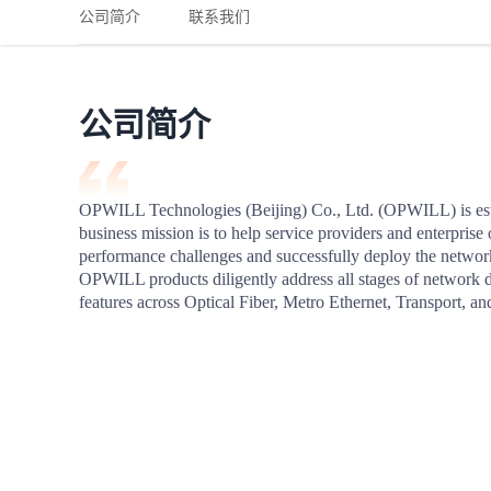
铁路
红海线
货物和货代操作风险解决方案
公司简介
联系我们
联合参展
风险预防
更多
更多
案例分享、风控通知、避坑指南，防患于未然。
风险预防
全球合规解决方案
扩展人脉
品牌塑造
助力企业发展
案例分享
防患于未
在线交易
公司简介
API超市
支付
行业资讯
OPWILL Technologies (Beijing) Co., Ltd. (OPWILL) is esta
business mission is to help service providers and enterprise 
国内美元
performance challenges and successfully deploy the networks
联合中国
OPWILL products diligently address all stages of network dep
features across Optical Fiber, Metro Ethernet, Transport, an
商学
商家培训
平台入门 /