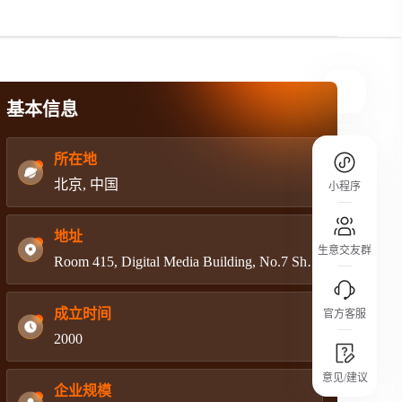
规则介绍
平台规则公开透明、处理流程一目了然，
把握自身保障的权益
基本信息
所在地
北京, 中国
小程序
地址
生意交友群
Room 415, Digital Media Building, No.7 Shangdi Information Road, Haidian District, Beijing
成立时间
官方客服
2000
城市沙龙
意见/建议
行业热点 / 实战经验 / 人脉交流
企业规模