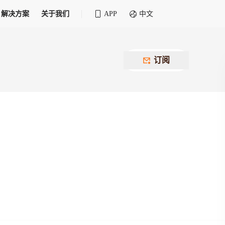
解决方案
关于我们
APP
中文
全球化物流行业 30&30 系列评选
供应商联盟
最近要召开的会议
铁路专属
为拖车、报关、仓储、金融保险、IT服务
订阅
找代理
等优质供应商，提供海量货代资源，品牌
盘，
12,000+全球货代企业聚集，智能推荐代理，
推广机会
快速满足您的需求
建议
生意交友群
荐代理，快速满足您的需求
为客户
100,000+货代同行，随时交流找客户
杰西保
本评选旨在系统梳理和表彰在全球化进程中表现卓
了保护您的资金安全，推荐您和会员间在平台内结算
越的物流企业及核心管理者
货运险
费率万2起，最低保费15元；人工1v1服务
货代责任险
信用交易备案
最低保费 2 万起，保障货代经营风险
掌握
会员计划开展信用合作时通过此链接提交信
用交易备案