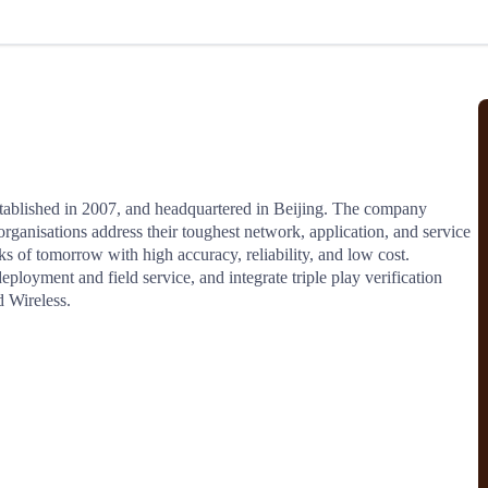
北美线
区域分享
在线课程
行业洞察
更多
风险监控
城市沙龙
、风控通知、避坑指南，
避免与暂停、黑名单会员合作，
然
实时接收会员动态
行业热点
实战经验
人脉交流
结算解决方案
blished in 2007, and headquartered in Beijing. The company 
organisations address their toughest network, application, and service 
支付
全球会员间免费结算
 of tomorrow with high accuracy, reliability, and low cost. 
银行推出，收付海运费秒到服务
无银行手续费，资金即时到账，
loyment and field service, and integrate triple play verification 
为了保护您的资金安全，
推荐您和会员间在平台内结算
d Wireless.
院
JCtrans Connect+
 经营成长 / 行业知识
区域分享 / 在线课程 / 行业洞察