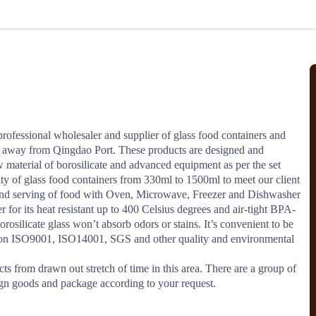
北美线
区域分享
在线课程
行业洞察
更多
风险监控
城市沙龙
、风控通知、避坑指南，
避免与暂停、黑名单会员合作，
然
实时接收会员动态
行业热点
实战经验
人脉交流
结算解决方案
ofessional wholesaler and supplier of glass food containers and 
 away from Qingdao Port. These products are designed and 
支付
全球会员间免费结算
material of borosilicate and advanced equipment as per the set 
银行推出，收付海运费秒到服务
无银行手续费，资金即时到账，
ty of glass food containers from 330ml to 1500ml to meet our client 
为了保护您的资金安全，
推荐您和会员间在平台内结算
 and serving of food with Oven, Microwave, Freezer and Dishwasher 
for its heat resistant up to 400 Celsius degrees and air-tight BPA-
rosilicate glass won’t absorb odors or stains. It’s convenient to be 
ation ISO9001, ISO14001, SGS and other quality and environmental 
院
ts from drawn out stretch of time in this area. There are a group of 
JCtrans Connect+
gn goods and package according to your request.
 经营成长 / 行业知识
区域分享 / 在线课程 / 行业洞察