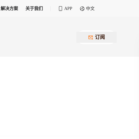
解决方案
关于我们
APP
中文
全球化物流行业 30&30 系列评选
供应商联盟
最近要召开的会议
铁路专属
为拖车、报关、仓储、金融保险、IT服务
订阅
找代理
等优质供应商，提供海量货代资源，品牌
盘，
12,000+全球货代企业聚集，智能推荐代理，
推广机会
快速满足您的需求
建议
生意交友群
荐代理，快速满足您的需求
为客户
100,000+货代同行，随时交流找客户
杰西保
本评选旨在系统梳理和表彰在全球化进程中表现卓
了保护您的资金安全，推荐您和会员间在平台内结算
越的物流企业及核心管理者
货运险
费率万2起，最低保费15元；人工1v1服务
货代责任险
信用交易备案
最低保费 2 万起，保障货代经营风险
掌握
会员计划开展信用合作时通过此链接提交信
用交易备案