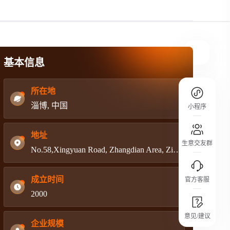
规则介绍
平台规则公开透明、处理流程一目了然，
把握自身保障的权益
基本信息
所在地
淄博, 中国
小程序
地址
生意交友群
No.58,Xingyuan Road, Zhangdian Area, Zibo , Shandong , China.
成立时间
官方客服
2000
城市沙龙
意见/建议
行业热点 / 实战经验 / 人脉交流
企业规模