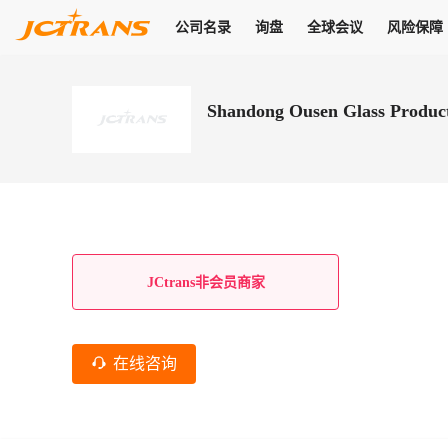
公司名录
询盘
全球会议
风险保障
商机
公司名录
询盘
全球会议
风险保障
JC Pay
关于我们
热门产品
解决方案
普货
Shandong Ousen Glass Product
拥有
会员合作风险保障、提供行业领先的纠纷处理方案，为你全方位
高效安全的结算服务，一年节省上万元手续费
支持查看会员列表、商铺详情、线上咨询，为您打通多种商机
物流行业最具影响力的高端会议之一
公司名录
18,000+
作风
在过去30天内，用户已发布
需求
会员体系
家，1.2万+付费会员，77万+注册用户
商机解决方案
支持查看
为您打通
关于我们
查看更多
查看更多
查看更多
线下活动
风控解决方案
查看更多
询盘大厅
航线展示
JC Ver
JC Pay
支付结算解决方案
分钟级询价、报价市场，海量优质货盘，多种业务类型，生意
航线服务
助力
助您快速
纠纷/索赔
线下活动
获取
杰西保
商学院
国内美元支付
JCtrans非会员商家
查看更多
热门业务
热门航线
联合中国银行推出，收付海运费秒到服务
合规单证
风险名单
线上申诉
俱乐部
全年大会
海运整箱
印巴线
线上黑名单全员同步预警，将风险合作拒之门外
申诉、纠纷线上
高效1对1洽谈
促进合作
拓展全球商机
风控
在线咨询
物流工具
海运拼箱
东南亚
信用交易备案
规则介绍
风险名单
区域会议
会员计划开展信用合作时通过此链接提交信用交
平台规则公开透
行业智库
空运
地中海线
线上黑名
高效1对1洽谈
区域市场洞察
精准布局目标市场
易备案
身保障的权益
将风险合