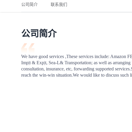
铁路
红海线
货物和货代操作风险解决方案
公司简介
联系我们
联合参展
风险预防
更多
更多
案例分享、风控通知、避坑指南，防患于未然。
风险预防
全球合规解决方案
扩展人脉
品牌塑造
助力企业发展
案例分享
防患于未
在线交易
公司简介
API超市
支付
行业资讯
We have good services ,These services include: Amazon FB
Imp|t & Exp|t, Sea-L& Transportation; as well as arranging 
国内美元
consultation, insurance, etc, forwarding supported services.
联合中国
reach the win-win situation.We would like to discuss such l
商学
商家培训
平台入门 /