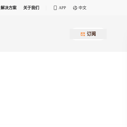
解决方案
关于我们
APP
中文
全球化物流行业 30&30 系列评选
供应商联盟
最近要召开的会议
铁路专属
为拖车、报关、仓储、金融保险、IT服务
订阅
找代理
等优质供应商，提供海量货代资源，品牌
盘，
12,000+全球货代企业聚集，智能推荐代理，
推广机会
快速满足您的需求
建议
生意交友群
荐代理，快速满足您的需求
为客户
100,000+货代同行，随时交流找客户
杰西保
本评选旨在系统梳理和表彰在全球化进程中表现卓
了保护您的资金安全，推荐您和会员间在平台内结算
越的物流企业及核心管理者
货运险
费率万2起，最低保费15元；人工1v1服务
货代责任险
信用交易备案
最低保费 2 万起，保障货代经营风险
掌握
会员计划开展信用合作时通过此链接提交信
用交易备案