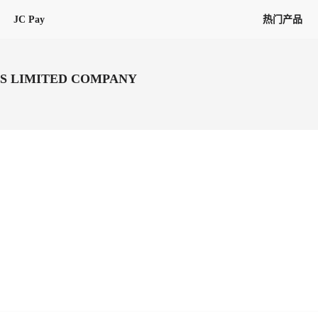
JC Pay
热门产品
解决方案
联盟
专项联盟
CS LIMITED COMPANY
全球万家会员，提供最高15万美金合
提供项目货、危险品、电商货、
保驾护航
链接入口。会员资源覆盖181个国
询盘
险保障，1对1人工服务
圈层，合作商机更加精准
会员列表、商铺详情、线上咨询，
分钟级询价、报价市场，海量优质询
多种商机链接入口
多种业务类型，生意唾手可得
帮助中心
意见/
找代理
客户管理
ified
唾手可得
12,000+全球货代企业聚集，智能推
可查询、比较和询价海运航线，
一站式汇聚所有潜在商机，将访客变
会员更好展示自己的能力，建立信任
获客与曝光
在线交易
更多商业机会
商学院
全球会员间免费结算
查看更多
(海运)
热门航线(空运)
无银行手续费，资金即时到账，为
信保订单
商家培训
南亚次大陆线
受理，受理流程时时掌握
平台监管的安全交易方式，推荐首次合作使用
解决方案
平台入门
经营成长
行业知识
东南亚线
线上申诉
明、处理流程一目了然，把握自
JCtrans Connect+
中东线
单全员同步预警，
申诉、纠纷线上受理，受理流程时时
作拒之门外