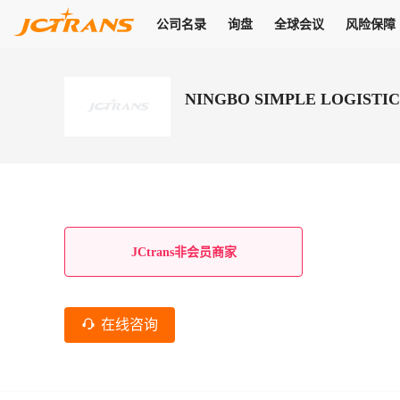
公司名录
询盘
全球会议
风险保障
商机
公司名录
询盘
全球会议
风险保障
JC Pay
关于我们
热门产品
解决方案
普货
NINGBO SIMPLE LOGISTI
拥有
会员合作风险保障、提供行业领先的纠纷处理方案，为你全方位
高效安全的结算服务，一年节省上万元手续费
支持查看会员列表、商铺详情、线上咨询，为您打通多种商机
物流行业最具影响力的高端会议之一
公司名录
18,000+
作风
在过去30天内，用户已发布
需求
会员体系
家，1.2万+付费会员，77万+注册用户
商机解决方案
支持查看
为您打通
关于我们
查看更多
查看更多
查看更多
线下活动
风控解决方案
查看更多
询盘大厅
航线展示
JC Ver
JC Pay
支付结算解决方案
分钟级询价、报价市场，海量优质货盘，多种业务类型，生意
航线服务
助力
助您快速
纠纷/索赔
线下活动
获取
杰西保
商学院
国内美元支付
JCtrans非会员商家
查看更多
热门业务
热门航线
联合中国银行推出，收付海运费秒到服务
合规单证
风险名单
线上申诉
俱乐部
全年大会
海运整箱
印巴线
线上黑名单全员同步预警，将风险合作拒之门外
申诉、纠纷线上
高效1对1洽谈
促进合作
拓展全球商机
风控
在线咨询
物流工具
海运拼箱
东南亚
信用交易备案
规则介绍
风险名单
区域会议
会员计划开展信用合作时通过此链接提交信用交
平台规则公开透
行业智库
空运
地中海线
线上黑名
高效1对1洽谈
区域市场洞察
精准布局目标市场
易备案
身保障的权益
将风险合