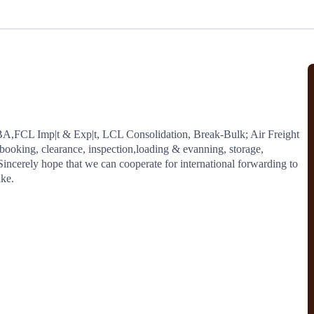
北美线
区域分享
在线课程
行业洞察
更多
风险监控
城市沙龙
、风控通知、避坑指南，
避免与暂停、黑名单会员合作，
然
实时接收会员动态
行业热点
实战经验
人脉交流
结算解决方案
A,FCL Imp|t & Exp|t, LCL Consolidation, Break-Bulk; Air Freight 
booking, clearance, inspection,loading & evanning, storage, 
支付
全球会员间免费结算
Sincerely hope that we can cooperate for international forwarding to 
银行推出，收付海运费秒到服务
无银行手续费，资金即时到账，
ike.
为了保护您的资金安全，
推荐您和会员间在平台内结算
院
JCtrans Connect+
 经营成长 / 行业知识
区域分享 / 在线课程 / 行业洞察