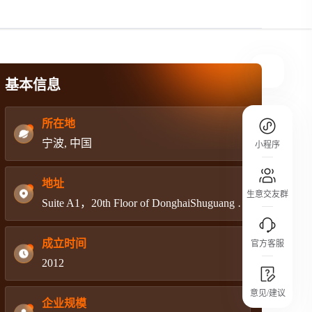
规则介绍
平台规则公开透明、处理流程一目了然，
把握自身保障的权益
基本信息
所在地
宁波, 中国
小程序
地址
生意交友群
Suite A1，20th Floor of DonghaiShuguang Mansion,No.455 of East Zhongshan Road,Ningbo
成立时间
官方客服
2012
城市沙龙
意见/建议
行业热点 / 实战经验 / 人脉交流
企业规模