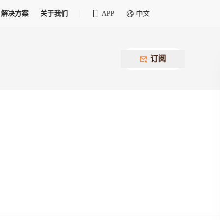
解决方案
关于我们
APP
中文
全球化物流行业 30&30 系列评选
供应商联盟
最近要召开的会议
铁路专属
为拖车、报关、仓储、金融保险、IT服务
订阅
找代理
等优质供应商，提供海量货代资源，品牌
盘，
12,000+全球货代企业聚集，智能推荐代理，
推广机会
快速满足您的需求
建议
生意交友群
荐代理，快速满足您的需求
为客户
100,000+货代同行，随时交流找客户
杰西保
本评选旨在系统梳理和表彰在全球化进程中表现卓
了保护您的资金安全，推荐您和会员间在平台内结算
越的物流企业及核心管理者
货运险
费率万2起，最低保费15元；人工1v1服务
货代责任险
信用交易备案
最低保费 2 万起，保障货代经营风险
掌握
会员计划开展信用合作时通过此链接提交信
用交易备案