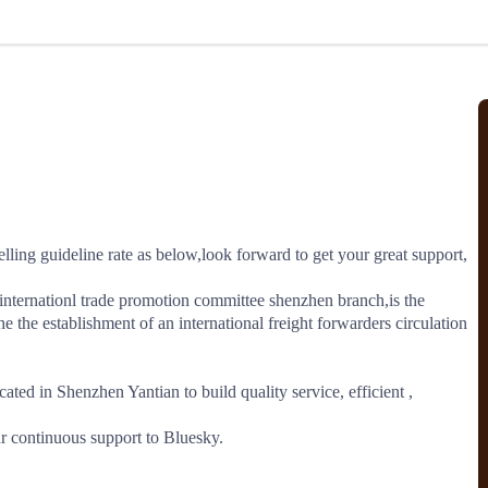
北美线
区域分享
在线课程
行业洞察
更多
风险监控
城市沙龙
、风控通知、避坑指南，
避免与暂停、黑名单会员合作，
然
实时接收会员动态
行业热点
实战经验
人脉交流
结算解决方案
支付
全球会员间免费结算
ing guideline rate as below,look forward to get your great support,

银行推出，收付海运费秒到服务
无银行手续费，资金即时到账，
为了保护您的资金安全，
推荐您和会员间在平台内结算
nternationl trade promotion committee shenzhen branch,is the 
 the establishment of an international freight forwarders circulation 
院
ed in Shenzhen Yantian to build quality service, efficient ,

JCtrans Connect+
r continuous support to Bluesky. 

 经营成长 / 行业知识
区域分享 / 在线课程 / 行业洞察