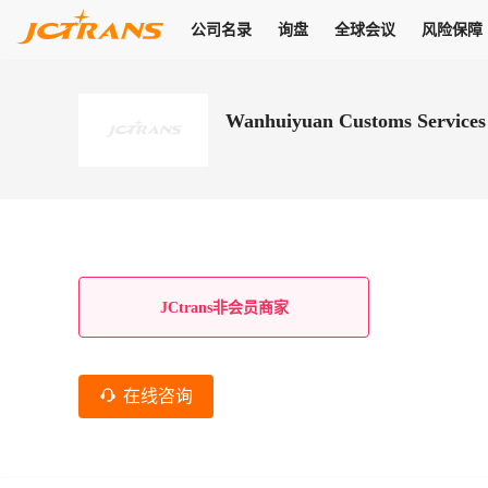
公司名录
询盘
全球会议
风险保障
商机
公司名录
询盘
全球会议
风险保障
JC Pay
关于我们
热门产品
解决方案
普货
Wanhuiyuan Customs Services
拥有
会员合作风险保障、提供行业领先的纠纷处理方案，为你全方位
高效安全的结算服务，一年节省上万元手续费
支持查看会员列表、商铺详情、线上咨询，为您打通多种商机
物流行业最具影响力的高端会议之一
公司名录
18,000+
作风
在过去30天内，用户已发布
需求
会员体系
家，1.2万+付费会员，77万+注册用户
商机解决方案
支持查看
为您打通
关于我们
查看更多
查看更多
查看更多
线下活动
风控解决方案
查看更多
询盘大厅
航线展示
JC Ver
JC Pay
支付结算解决方案
分钟级询价、报价市场，海量优质货盘，多种业务类型，生意
航线服务
助力
助您快速
纠纷/索赔
线下活动
获取
杰西保
商学院
国内美元支付
JCtrans非会员商家
查看更多
热门业务
热门航线
联合中国银行推出，收付海运费秒到服务
合规单证
风险名单
线上申诉
俱乐部
全年大会
海运整箱
印巴线
线上黑名单全员同步预警，将风险合作拒之门外
申诉、纠纷线上
高效1对1洽谈
促进合作
拓展全球商机
风控
在线咨询
物流工具
海运拼箱
东南亚
信用交易备案
规则介绍
风险名单
区域会议
会员计划开展信用合作时通过此链接提交信用交
平台规则公开透
行业智库
空运
地中海线
线上黑名
高效1对1洽谈
区域市场洞察
精准布局目标市场
易备案
身保障的权益
将风险合