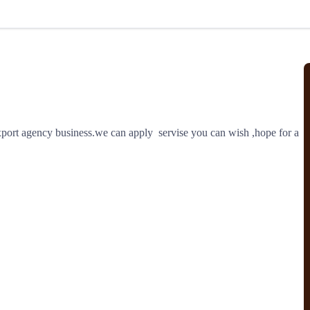
北美线
区域分享
在线课程
行业洞察
更多
风险监控
城市沙龙
、风控通知、避坑指南，
避免与暂停、黑名单会员合作，
然
实时接收会员动态
行业热点
实战经验
人脉交流
结算解决方案
port agency business.we can apply  servise you can wish ,hope for a 
支付
全球会员间免费结算
银行推出，收付海运费秒到服务
无银行手续费，资金即时到账，
为了保护您的资金安全，
推荐您和会员间在平台内结算
院
JCtrans Connect+
 经营成长 / 行业知识
区域分享 / 在线课程 / 行业洞察