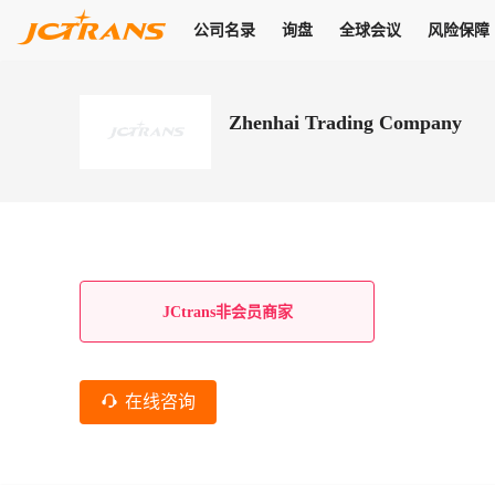
公司名录
询盘
全球会议
风险保障
商机
公司名录
询盘
全球会议
风险保障
JC Pay
关于我们
热门产品
解决方案
普货
Zhenhai Trading Company
拥有
会员合作风险保障、提供行业领先的纠纷处理方案，为你全方位
高效安全的结算服务，一年节省上万元手续费
支持查看会员列表、商铺详情、线上咨询，为您打通多种商机
物流行业最具影响力的高端会议之一
公司名录
18,000+
作风
在过去30天内，用户已发布
需求
会员体系
家，1.2万+付费会员，77万+注册用户
商机解决方案
支持查看
为您打通
关于我们
查看更多
查看更多
查看更多
线下活动
风控解决方案
查看更多
询盘大厅
航线展示
JC Ver
JC Pay
支付结算解决方案
分钟级询价、报价市场，海量优质货盘，多种业务类型，生意
航线服务
助力
助您快速
纠纷/索赔
线下活动
获取
杰西保
商学院
国内美元支付
JCtrans非会员商家
查看更多
热门业务
热门航线
联合中国银行推出，收付海运费秒到服务
合规单证
风险名单
线上申诉
俱乐部
全年大会
海运整箱
印巴线
线上黑名单全员同步预警，将风险合作拒之门外
申诉、纠纷线上
高效1对1洽谈
促进合作
拓展全球商机
风控
在线咨询
物流工具
海运拼箱
东南亚
信用交易备案
规则介绍
风险名单
区域会议
会员计划开展信用合作时通过此链接提交信用交
平台规则公开透
行业智库
空运
地中海线
线上黑名
高效1对1洽谈
区域市场洞察
精准布局目标市场
易备案
身保障的权益
将风险合