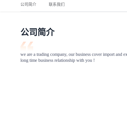
铁路
红海线
货物和货代操作风险解决方案
公司简介
联系我们
联合参展
风险预防
更多
更多
案例分享、风控通知、避坑指南，防患于未然。
风险预防
全球合规解决方案
扩展人脉
品牌塑造
助力企业发展
案例分享
防患于未
在线交易
公司简介
API超市
支付
行业资讯
we are a trading company, our business cover import and ex
long time business relationship with you !
国内美元
联合中国
商学
商家培训
平台入门 /