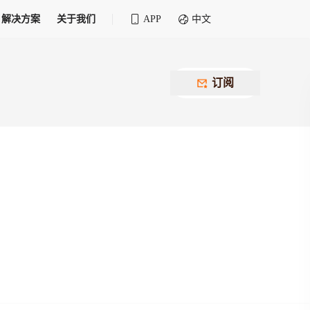
解决方案
关于我们
APP
中文
全球化物流行业 30&30 系列评选
供应商联盟
最近要召开的会议
铁路专属
为拖车、报关、仓储、金融保险、IT服务
订阅
找代理
等优质供应商，提供海量货代资源，品牌
盘，
12,000+全球货代企业聚集，智能推荐代理，
推广机会
快速满足您的需求
建议
生意交友群
荐代理，快速满足您的需求
为客户
100,000+货代同行，随时交流找客户
杰西保
本评选旨在系统梳理和表彰在全球化进程中表现卓
了保护您的资金安全，推荐您和会员间在平台内结算
越的物流企业及核心管理者
货运险
费率万2起，最低保费15元；人工1v1服务
货代责任险
信用交易备案
最低保费 2 万起，保障货代经营风险
掌握
会员计划开展信用合作时通过此链接提交信
用交易备案