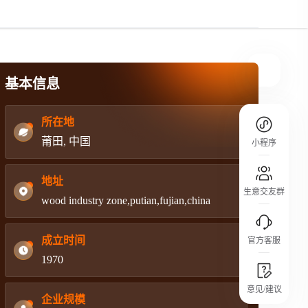
规则介绍
平台规则公开透明、处理流程一目了然，
把握自身保障的权益
基本信息
所在地
莆田, 中国
小程序
地址
生意交友群
wood industry zone,putian,fujian,china
成立时间
官方客服
1970
城市沙龙
意见/建议
行业热点 / 实战经验 / 人脉交流
企业规模