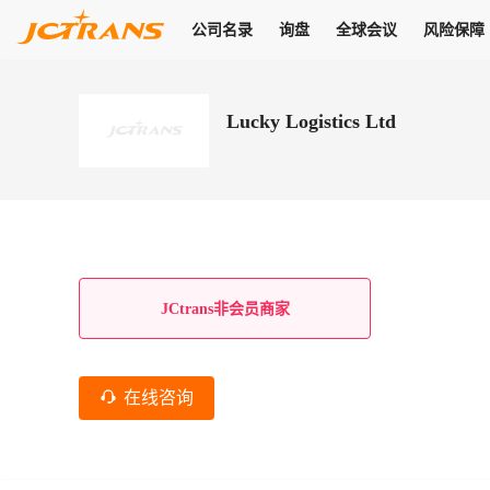
公司名录
询盘
全球会议
风险保障
商机
公司名录
询盘
全球会议
风险保障
JC Pay
关于我们
热门产品
解决方案
普货
Lucky Logistics Ltd
拥有
会员合作风险保障、提供行业领先的纠纷处理方案，为你全方位
高效安全的结算服务，一年节省上万元手续费
支持查看会员列表、商铺详情、线上咨询，为您打通多种商机
物流行业最具影响力的高端会议之一
公司名录
18,000+
作风
在过去30天内，用户已发布
需求
会员体系
家，1.2万+付费会员，77万+注册用户
商机解决方案
支持查看
为您打通
关于我们
查看更多
查看更多
查看更多
线下活动
风控解决方案
查看更多
询盘大厅
航线展示
JC Ver
JC Pay
支付结算解决方案
分钟级询价、报价市场，海量优质货盘，多种业务类型，生意
航线服务
助力
助您快速
纠纷/索赔
线下活动
获取
杰西保
商学院
国内美元支付
JCtrans非会员商家
查看更多
热门业务
热门航线
联合中国银行推出，收付海运费秒到服务
合规单证
风险名单
线上申诉
俱乐部
全年大会
海运整箱
印巴线
线上黑名单全员同步预警，将风险合作拒之门外
申诉、纠纷线上
高效1对1洽谈
促进合作
拓展全球商机
风控
在线咨询
物流工具
海运拼箱
东南亚
信用交易备案
规则介绍
风险名单
区域会议
会员计划开展信用合作时通过此链接提交信用交
平台规则公开透
行业智库
空运
地中海线
线上黑名
高效1对1洽谈
区域市场洞察
精准布局目标市场
易备案
身保障的权益
将风险合