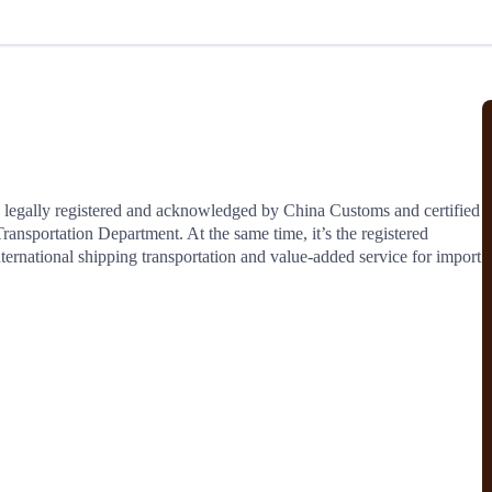
北美线
区域分享
在线课程
行业洞察
更多
风险监控
城市沙龙
、风控通知、避坑指南，
避免与暂停、黑名单会员合作，
然
实时接收会员动态
行业热点
实战经验
人脉交流
结算解决方案
 legally registered and acknowledged by China Customs and certified 
ortation Department. At the same time, it’s the registered 
支付
全球会员间免费结算
rnational shipping transportation and value-added service for import 
银行推出，收付海运费秒到服务
无银行手续费，资金即时到账，
为了保护您的资金安全，
推荐您和会员间在平台内结算
院
JCtrans Connect+
 经营成长 / 行业知识
区域分享 / 在线课程 / 行业洞察