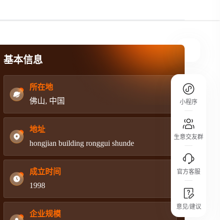
规则介绍
平台规则公开透明、处理流程一目了然，
把握自身保障的权益
基本信息
所在地
佛山, 中国
小程序
地址
生意交友群
hongjian building ronggui shunde
成立时间
官方客服
1998
城市沙龙
意见/建议
行业热点 / 实战经验 / 人脉交流
企业规模