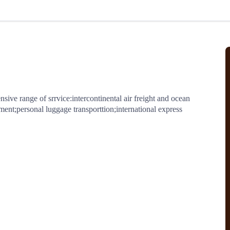
北美线
区域分享
在线课程
行业洞察
更多
风险监控
城市沙龙
、风控通知、避坑指南，
避免与暂停、黑名单会员合作，
然
实时接收会员动态
行业热点
实战经验
人脉交流
结算解决方案
nsive range of srrvice:intercontinental air freight and ocean 
ment;personal luggage transporttion;international express 
支付
全球会员间免费结算
银行推出，收付海运费秒到服务
无银行手续费，资金即时到账，
为了保护您的资金安全，
推荐您和会员间在平台内结算
院
JCtrans Connect+
 经营成长 / 行业知识
区域分享 / 在线课程 / 行业洞察