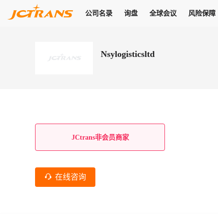
公司名录
询盘
全球会议
风险保障
商机
公司名录
询盘
全球会议
风险保障
JC Pay
关于我们
热门产品
解决方案
普货
Nsylogisticsltd
拥有
会员合作风险保障、提供行业领先的纠纷处理方案，为你全方位
高效安全的结算服务，一年节省上万元手续费
支持查看会员列表、商铺详情、线上咨询，为您打通多种商机
物流行业最具影响力的高端会议之一
公司名录
18,000+
作风
在过去30天内，用户已发布
需求
会员体系
家，1.2万+付费会员，77万+注册用户
商机解决方案
支持查看
为您打通
关于我们
查看更多
查看更多
查看更多
线下活动
风控解决方案
查看更多
询盘大厅
航线展示
JC Ver
JC Pay
支付结算解决方案
分钟级询价、报价市场，海量优质货盘，多种业务类型，生意
航线服务
助力
助您快速
纠纷/索赔
线下活动
获取
杰西保
商学院
国内美元支付
JCtrans非会员商家
查看更多
热门业务
热门航线
联合中国银行推出，收付海运费秒到服务
合规单证
风险名单
线上申诉
俱乐部
全年大会
海运整箱
印巴线
线上黑名单全员同步预警，将风险合作拒之门外
申诉、纠纷线上
高效1对1洽谈
促进合作
拓展全球商机
风控
在线咨询
物流工具
海运拼箱
东南亚
信用交易备案
规则介绍
风险名单
区域会议
会员计划开展信用合作时通过此链接提交信用交
平台规则公开透
行业智库
空运
地中海线
线上黑名
高效1对1洽谈
区域市场洞察
精准布局目标市场
易备案
身保障的权益
将风险合