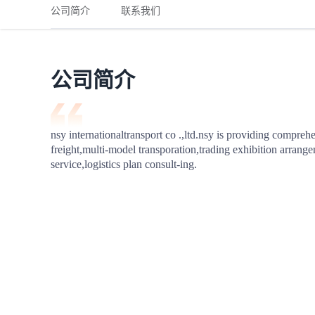
铁路
红海线
货物和货代操作风险解决方案
公司简介
联系我们
联合参展
风险预防
更多
更多
案例分享、风控通知、避坑指南，防患于未然。
风险预防
全球合规解决方案
扩展人脉
品牌塑造
助力企业发展
案例分享
防患于未
在线交易
公司简介
API超市
支付
行业资讯
nsy internationaltransport co .,ltd.nsy is providing comprehe
freight,multi-model transporation,trading exhibition arrange
国内美元
service,logistics plan consult-ing.
联合中国
商学
商家培训
平台入门 /