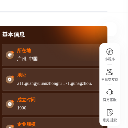
规则介绍
平台规则公开透明、处理流程一目了然，
把握自身保障的权益
基本信息
所在地
广州, 中国
小程序
地址
生意交友群
211,guangyuuanzhonglu 171,gunagzhou.
成立时间
官方客服
1900
城市沙龙
意见/建议
行业热点 / 实战经验 / 人脉交流
企业规模