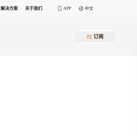
解决方案
关于我们
APP
中文
全球化物流行业 30&30 系列评选
供应商联盟
最近要召开的会议
铁路专属
为拖车、报关、仓储、金融保险、IT服务
订阅
找代理
等优质供应商，提供海量货代资源，品牌
盘，
12,000+全球货代企业聚集，智能推荐代理，
推广机会
快速满足您的需求
建议
生意交友群
荐代理，快速满足您的需求
为客户
100,000+货代同行，随时交流找客户
杰西保
本评选旨在系统梳理和表彰在全球化进程中表现卓
了保护您的资金安全，推荐您和会员间在平台内结算
越的物流企业及核心管理者
货运险
费率万2起，最低保费15元；人工1v1服务
货代责任险
信用交易备案
最低保费 2 万起，保障货代经营风险
掌握
会员计划开展信用合作时通过此链接提交信
用交易备案