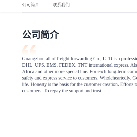
铁路
红海线
货物和货代操作风险解决方案
公司简介
联系我们
联合参展
风险预防
更多
更多
案例分享、风控通知、避坑指南，防患于未然。
风险预防
全球合规解决方案
扩展人脉
品牌塑造
助力企业发展
案例分享
防患于未
在线交易
公司简介
API超市
支付
行业资讯
Guangzhou all of freight forwarding Co., LTD is a profession
DHL. UPS. EMS. FEDEX. TNT international express. Also 
国内美元
Africa and other more special line. For each long-term commit
联合中国
safety and express service to customers. Wholeheartedly. Ge
life. Honesty is the basis for the customer creation. Efforts
customers. To repay the support and trust.
商学
商家培训
平台入门 /