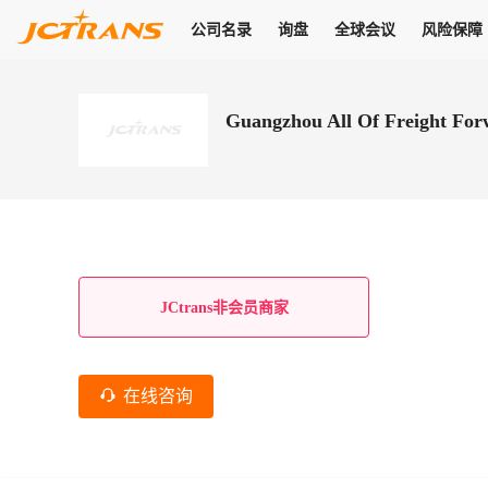
公司名录
询盘
全球会议
风险保障
商机
公司名录
询盘
全球会议
风险保障
JC Pay
关于我们
热门产品
解决方案
普货
Guangzhou All Of Freight For
拥有
会员合作风险保障、提供行业领先的纠纷处理方案，为你全方位
高效安全的结算服务，一年节省上万元手续费
支持查看会员列表、商铺详情、线上咨询，为您打通多种商机
物流行业最具影响力的高端会议之一
公司名录
18,000+
作风
在过去30天内，用户已发布
需求
会员体系
家，1.2万+付费会员，77万+注册用户
商机解决方案
支持查看
为您打通
关于我们
查看更多
查看更多
查看更多
线下活动
风控解决方案
查看更多
询盘大厅
航线展示
JC Ver
JC Pay
支付结算解决方案
分钟级询价、报价市场，海量优质货盘，多种业务类型，生意
航线服务
助力
助您快速
纠纷/索赔
线下活动
获取
杰西保
商学院
国内美元支付
JCtrans非会员商家
查看更多
热门业务
热门航线
联合中国银行推出，收付海运费秒到服务
合规单证
风险名单
线上申诉
俱乐部
全年大会
海运整箱
印巴线
线上黑名单全员同步预警，将风险合作拒之门外
申诉、纠纷线上
高效1对1洽谈
促进合作
拓展全球商机
风控
在线咨询
物流工具
海运拼箱
东南亚
信用交易备案
规则介绍
风险名单
区域会议
会员计划开展信用合作时通过此链接提交信用交
平台规则公开透
行业智库
空运
地中海线
线上黑名
高效1对1洽谈
区域市场洞察
精准布局目标市场
易备案
身保障的权益
将风险合