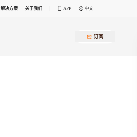
解决方案
关于我们
APP
中文
全球化物流行业 30&30 系列评选
供应商联盟
最近要召开的会议
铁路专属
为拖车、报关、仓储、金融保险、IT服务
订阅
找代理
等优质供应商，提供海量货代资源，品牌
盘，
12,000+全球货代企业聚集，智能推荐代理，
推广机会
快速满足您的需求
建议
生意交友群
荐代理，快速满足您的需求
为客户
100,000+货代同行，随时交流找客户
杰西保
本评选旨在系统梳理和表彰在全球化进程中表现卓
了保护您的资金安全，推荐您和会员间在平台内结算
越的物流企业及核心管理者
货运险
费率万2起，最低保费15元；人工1v1服务
货代责任险
信用交易备案
最低保费 2 万起，保障货代经营风险
掌握
会员计划开展信用合作时通过此链接提交信
用交易备案