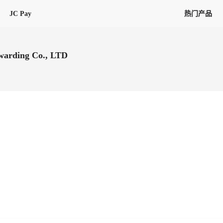
JC Pay
热门产品
解决方案
联盟
专项联盟
warding Co., LTD
全球万家会员，提供最高15万美金合
提供项目货、危险品、电商货、
保驾护航
链接入口。会员资源覆盖181个国
询盘
险保障，1对1人工服务
圈层，合作商机更加精准
会员列表、商铺详情、线上咨询，
分钟级询价、报价市场，海量优质询
多种商机链接入口
多种业务类型，生意唾手可得
帮助中心
意见/
找代理
客户管理
ified
唾手可得
12,000+全球货代企业聚集，智能推
可查询、比较和询价海运航线，
一站式汇聚所有潜在商机，将访客变
会员更好展示自己的能力，建立信任
获客与曝光
在线交易
更多商业机会
商学院
全球会员间免费结算
查看更多
(海运)
热门航线(空运)
无银行手续费，资金即时到账，为
信保订单
商家培训
南亚次大陆线
受理，受理流程时时掌握
平台监管的安全交易方式，推荐首次合作使用
解决方案
平台入门
经营成长
行业知识
东南亚线
线上申诉
明、处理流程一目了然，把握自
JCtrans Connect+
中东线
单全员同步预警，
申诉、纠纷线上受理，受理流程时时
作拒之门外