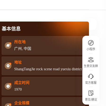
规则介绍
平台规则公开透明、处理流程一目了然，
把握自身保障的权益
基本信息
所在地
广州, 中国
小程序
地址
生意交友群
ShangTangJie rock scene road yuexiu district
成立时间
官方客服
1970
城市沙龙
意见/建议
行业热点 / 实战经验 / 人脉交流
企业规模