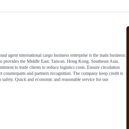
北美线
区域分享
在线课程
行业洞察
更多
风险监控
城市沙龙
、风控通知、避坑指南，
避免与暂停、黑名单会员合作，
然
实时接收会员动态
行业热点
实战经验
人脉交流
结算解决方案
al agent international cargo business enterprise is the main business: 
provides the Middle East. Taiwan. Hong Kong. Southeast Asia. 
支付
全球会员间免费结算
ment to trade clients to reduce logistics costs. Ensure circulation 
银行推出，收付海运费秒到服务
无银行手续费，资金即时到账，
t counterparts and partners recognition. The company keep credit is 
为了保护您的资金安全，
推荐您和会员间在平台内结算
 to safety. Quick and economic and reasonable service for our 
院
JCtrans Connect+
 经营成长 / 行业知识
区域分享 / 在线课程 / 行业洞察