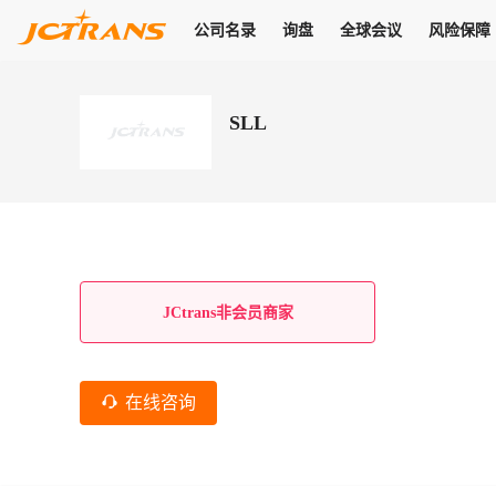
公司名录
询盘
全球会议
风险保障
商机
公司名录
询盘
全球会议
风险保障
JC Pay
关于我们
热门产品
解决方案
普货
SLL
拥有
会员合作风险保障、提供行业领先的纠纷处理方案，为你全方位
高效安全的结算服务，一年节省上万元手续费
支持查看会员列表、商铺详情、线上咨询，为您打通多种商机
物流行业最具影响力的高端会议之一
公司名录
18,000+
作风
在过去30天内，用户已发布
需求
会员体系
家，1.2万+付费会员，77万+注册用户
商机解决方案
支持查看
为您打通
关于我们
查看更多
查看更多
查看更多
线下活动
风控解决方案
查看更多
询盘大厅
航线展示
JC Ver
JC Pay
支付结算解决方案
分钟级询价、报价市场，海量优质货盘，多种业务类型，生意
航线服务
助力
助您快速
纠纷/索赔
线下活动
获取
杰西保
商学院
国内美元支付
JCtrans非会员商家
查看更多
热门业务
热门航线
联合中国银行推出，收付海运费秒到服务
合规单证
风险名单
线上申诉
俱乐部
全年大会
海运整箱
印巴线
线上黑名单全员同步预警，将风险合作拒之门外
申诉、纠纷线上
高效1对1洽谈
促进合作
拓展全球商机
风控
在线咨询
物流工具
海运拼箱
东南亚
信用交易备案
规则介绍
风险名单
区域会议
会员计划开展信用合作时通过此链接提交信用交
平台规则公开透
行业智库
空运
地中海线
线上黑名
高效1对1洽谈
区域市场洞察
精准布局目标市场
易备案
身保障的权益
将风险合