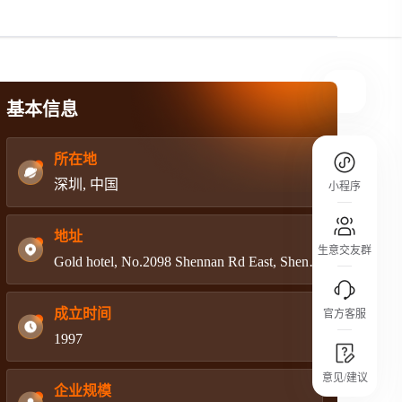
规则介绍
平台规则公开透明、处理流程一目了然，
把握自身保障的权益
基本信息
所在地
深圳, 中国
小程序
地址
生意交友群
Gold hotel, No.2098 Shennan Rd East, Shenzhen,China
成立时间
官方客服
1997
城市沙龙
意见/建议
行业热点 / 实战经验 / 人脉交流
企业规模