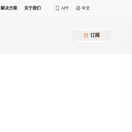
解决方案
关于我们
APP
中文
全球化物流行业 30&30 系列评选
供应商联盟
最近要召开的会议
铁路专属
为拖车、报关、仓储、金融保险、IT服务
订阅
找代理
等优质供应商，提供海量货代资源，品牌
盘，
12,000+全球货代企业聚集，智能推荐代理，
推广机会
快速满足您的需求
建议
生意交友群
荐代理，快速满足您的需求
为客户
100,000+货代同行，随时交流找客户
杰西保
本评选旨在系统梳理和表彰在全球化进程中表现卓
了保护您的资金安全，推荐您和会员间在平台内结算
越的物流企业及核心管理者
货运险
费率万2起，最低保费15元；人工1v1服务
货代责任险
信用交易备案
最低保费 2 万起，保障货代经营风险
掌握
会员计划开展信用合作时通过此链接提交信
用交易备案