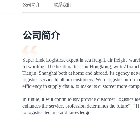
铁路
红海线
货物和货代操作风险解决方案
公司简介
联系我们
联合参展
风险预防
更多
更多
案例分享、风控通知、避坑指南，防患于未然。
风险预防
全球合规解决方案
扩展人脉
品牌塑造
助力企业发展
案例分享
防患于未
在线交易
公司简介
API超市
支付
行业资讯
Super Link Logistics, expert in sea freight, air freight, war
forwarding. The headquarter is in Hongkong, with 7 branc
国内美元
Tianjin, Shanghai both at home and abroad. Its agency net
联合中国
logistics service to all our customers. With  logistics informa
efficiency in supply chain, to make its customer more compet
In future, it will continuously provide customer  logistics i
enhances the service, profession determines the future”, “Ther
商学
to logistics technic and knowledge.
商家培训
平台入门 /