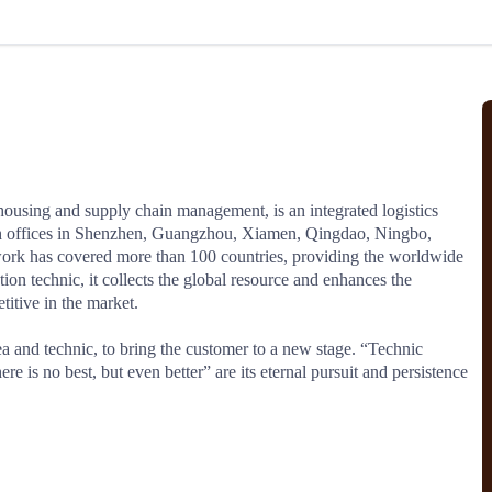
北美线
区域分享
在线课程
行业洞察
更多
风险监控
城市沙龙
、风控通知、避坑指南，
避免与暂停、黑名单会员合作，
然
实时接收会员动态
行业热点
实战经验
人脉交流
结算解决方案
ehousing and supply chain management, is an integrated logistics 
h offices in Shenzhen, Guangzhou, Xiamen, Qingdao, Ningbo, 
支付
全球会员间免费结算
work has covered more than 100 countries, providing the worldwide 
银行推出，收付海运费秒到服务
无银行手续费，资金即时到账，
tion technic, it collects the global resource and enhances the 
为了保护您的资金安全，
推荐您和会员间在平台内结算
itive in the market.

dea and technic, to bring the customer to a new stage. “Technic 
e is no best, but even better” are its eternal pursuit and persistence 
院
JCtrans Connect+
 经营成长 / 行业知识
区域分享 / 在线课程 / 行业洞察