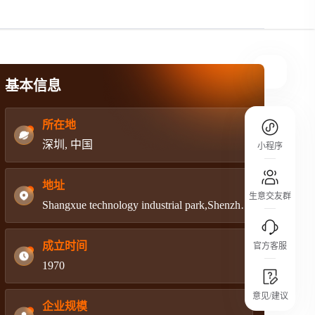
规则介绍
平台规则公开透明、处理流程一目了然，
把握自身保障的权益
基本信息
所在地
深圳, 中国
小程序
地址
生意交友群
Shangxue technology industrial park,Shenzhen,China
成立时间
官方客服
1970
城市沙龙
意见/建议
行业热点 / 实战经验 / 人脉交流
企业规模