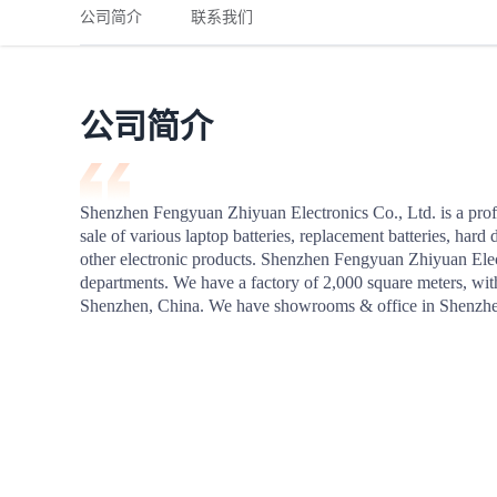
铁路
红海线
货物和货代操作风险解决方案
公司简介
联系我们
联合参展
风险预防
更多
更多
案例分享、风控通知、避坑指南，防患于未然。
风险预防
全球合规解决方案
扩展人脉
品牌塑造
助力企业发展
案例分享
防患于未
在线交易
公司简介
API超市
支付
行业资讯
Shenzhen Fengyuan Zhiyuan Electronics Co., Ltd. is a profe
sale of various laptop batteries, replacement batteries, har
国内美元
other electronic products. Shenzhen Fengyuan Zhiyuan Electro
联合中国
departments. We have a factory of 2,000 square meters, with
Shenzhen, China. We have showrooms & office in Shenzhe
商学
商家培训
平台入门 /