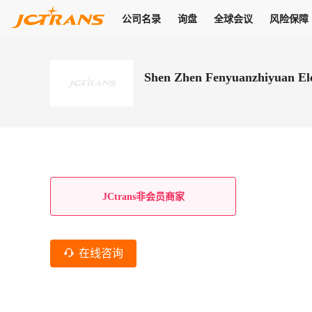
公司名录
询盘
全球会议
风险保障
商机
公司名录
询盘
全球会议
风险保障
JC Pay
关于我们
热门产品
解决方案
普货
Shen Zhen Fenyuanzhiyuan Elec
拥有
会员合作风险保障、提供行业领先的纠纷处理方案，为你全方位
高效安全的结算服务，一年节省上万元手续费
支持查看会员列表、商铺详情、线上咨询，为您打通多种商机
物流行业最具影响力的高端会议之一
公司名录
18,000+
作风
在过去30天内，用户已发布
需求
会员体系
家，1.2万+付费会员，77万+注册用户
商机解决方案
支持查看
为您打通
关于我们
查看更多
查看更多
查看更多
线下活动
风控解决方案
查看更多
询盘大厅
航线展示
JC Ver
JC Pay
支付结算解决方案
分钟级询价、报价市场，海量优质货盘，多种业务类型，生意
航线服务
助力
助您快速
纠纷/索赔
线下活动
获取
杰西保
商学院
国内美元支付
JCtrans非会员商家
查看更多
热门业务
热门航线
联合中国银行推出，收付海运费秒到服务
合规单证
风险名单
线上申诉
俱乐部
全年大会
海运整箱
印巴线
线上黑名单全员同步预警，将风险合作拒之门外
申诉、纠纷线上
高效1对1洽谈
促进合作
拓展全球商机
风控
在线咨询
物流工具
海运拼箱
东南亚
信用交易备案
规则介绍
风险名单
区域会议
会员计划开展信用合作时通过此链接提交信用交
平台规则公开透
行业智库
空运
地中海线
线上黑名
高效1对1洽谈
区域市场洞察
精准布局目标市场
易备案
身保障的权益
将风险合