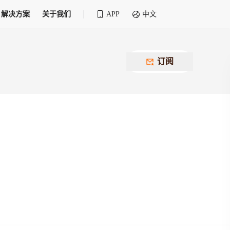
解决方案
关于我们
APP
中文
全球化物流行业 30&30 系列评选
供应商联盟
最近要召开的会议
铁路专属
为拖车、报关、仓储、金融保险、IT服务
订阅
找代理
等优质供应商，提供海量货代资源，品牌
盘，
12,000+全球货代企业聚集，智能推荐代理，
推广机会
快速满足您的需求
建议
生意交友群
荐代理，快速满足您的需求
为客户
100,000+货代同行，随时交流找客户
杰西保
本评选旨在系统梳理和表彰在全球化进程中表现卓
了保护您的资金安全，推荐您和会员间在平台内结算
越的物流企业及核心管理者
货运险
费率万2起，最低保费15元；人工1v1服务
货代责任险
信用交易备案
最低保费 2 万起，保障货代经营风险
掌握
会员计划开展信用合作时通过此链接提交信
用交易备案