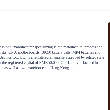
北美线
区域分享
在线课程
行业洞察
更多
风险监控
城市沙龙
、风控通知、避坑指南，
避免与暂停、黑名单会员合作，
然
实时接收会员动态
行业热点
实战经验
人脉交流
结算解决方案
ssional manufacturer specializing in the manufacture, process and 
d disks, CPU, motherboards, 18650 battery cells, MP4 batteries and 
支付
全球会员间免费结算
nics Co., Ltd. is a registered enterprise approved by related state 
银行推出，收付海运费秒到服务
无银行手续费，资金即时到账，
 the registered capital of RMB50,000. Our factory is located in 
为了保护您的资金安全，
推荐您和会员间在平台内结算
n, as well as two warehouses in Hong Kong.
院
JCtrans Connect+
 经营成长 / 行业知识
区域分享 / 在线课程 / 行业洞察