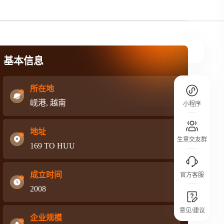
规则介绍
平台规则公开透明、处理流程一目了然，
把握自身保障的权益
基本信息
所在地
岘港, 越南
小程序
地址
生意交友群
169 TO HUU
成立时间
官方客服
2008
城市沙龙
意见/建议
行业热点 / 实战经验 / 人脉交流
企业规模