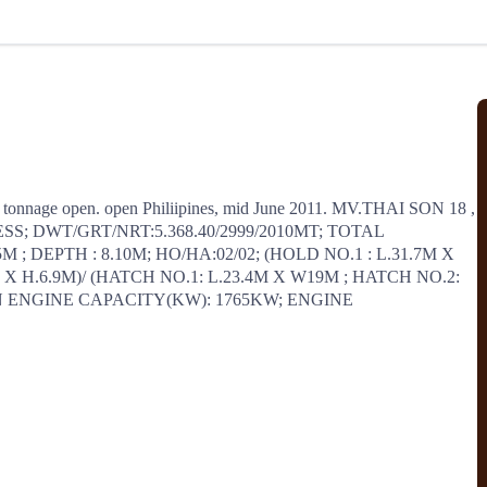
北美线
区域分享
在线课程
行业洞察
更多
风险监控
城市沙龙
、风控通知、避坑指南，
避免与暂停、黑名单会员合作，
然
实时接收会员动态
行业热点
实战经验
人脉交流
结算解决方案
ow tonnage open. open Philiipines, mid June 2011. MV.THAI SON 18 , 
S; DWT/GRT/NRT:5.368.40/2999/2010MT; TOTAL 
支付
全球会员间免费结算
 ; DEPTH : 8.10M; HO/HA:02/02; (HOLD NO.1 : L.31.7M X 
银行推出，收付海运费秒到服务
无银行手续费，资金即时到账，
 X H.6.9M)/ (HATCH NO.1: L.23.4M X W19M ; HATCH NO.2: 
为了保护您的资金安全，
推荐您和会员间在平台内结算
N ENGINE CAPACITY(KW): 1765KW; ENGINE 
院
JCtrans Connect+
 经营成长 / 行业知识
区域分享 / 在线课程 / 行业洞察