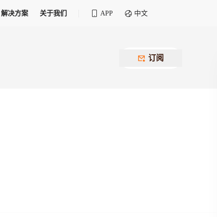
解决方案
关于我们
APP
中文
全球化物流行业 30&30 系列评选
供应商联盟
最近要召开的会议
铁路专属
为拖车、报关、仓储、金融保险、IT服务
订阅
找代理
等优质供应商，提供海量货代资源，品牌
盘，
12,000+全球货代企业聚集，智能推荐代理，
推广机会
快速满足您的需求
建议
生意交友群
荐代理，快速满足您的需求
为客户
100,000+货代同行，随时交流找客户
杰西保
本评选旨在系统梳理和表彰在全球化进程中表现卓
了保护您的资金安全，推荐您和会员间在平台内结算
越的物流企业及核心管理者
货运险
费率万2起，最低保费15元；人工1v1服务
货代责任险
信用交易备案
最低保费 2 万起，保障货代经营风险
掌握
会员计划开展信用合作时通过此链接提交信
用交易备案