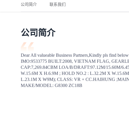
铁路
红海线
货物和货代操作风险解决方案
公司简介
联系我们
联合参展
风险预防
更多
更多
案例分享、风控通知、避坑指南，防患于未然。
风险预防
全球合规解决方案
扩展人脉
品牌塑造
助力企业发展
案例分享
防患于未
在线交易
公司简介
API超市
支付
行业资讯
Dear All valueable Business Partners,Kindly pls find bel
IMO:9533775 BUILT:2008, VIETNAM FLAG, GEARLES
国内美元
CAP:7,269.84CBM LOA/B/DRAFT:97.12M/15.60M/6.45M
联合中国
W.15.6M X H.6.9M ; HOLD NO.2 : L.32.2M X W.15.6M
L.23.1M X W9M); CLASS: VR + CC.HAIHUNG ;MAI
MAKE/MODEL: G8300 ZC18B
商学
商家培训
平台入门 /