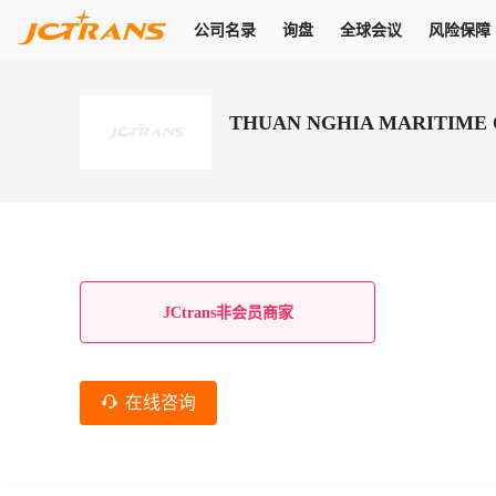
公司名录
询盘
全球会议
风险保障
商机
公司名录
询盘
全球会议
风险保障
JC Pay
关于我们
热门产品
解决方案
普货
THUAN NGHIA MARITIME 
拥有
会员合作风险保障、提供行业领先的纠纷处理方案，为你全方位
高效安全的结算服务，一年节省上万元手续费
支持查看会员列表、商铺详情、线上咨询，为您打通多种商机
物流行业最具影响力的高端会议之一
公司名录
18,000+
作风
在过去30天内，用户已发布
需求
会员体系
家，1.2万+付费会员，77万+注册用户
商机解决方案
支持查看
为您打通
关于我们
查看更多
查看更多
查看更多
线下活动
风控解决方案
查看更多
询盘大厅
航线展示
JC Ver
JC Pay
支付结算解决方案
分钟级询价、报价市场，海量优质货盘，多种业务类型，生意
航线服务
助力
助您快速
纠纷/索赔
线下活动
获取
杰西保
商学院
国内美元支付
JCtrans非会员商家
查看更多
热门业务
热门航线
联合中国银行推出，收付海运费秒到服务
合规单证
风险名单
线上申诉
俱乐部
全年大会
海运整箱
印巴线
线上黑名单全员同步预警，将风险合作拒之门外
申诉、纠纷线上
高效1对1洽谈
促进合作
拓展全球商机
风控
在线咨询
物流工具
海运拼箱
东南亚
信用交易备案
规则介绍
风险名单
区域会议
会员计划开展信用合作时通过此链接提交信用交
平台规则公开透
行业智库
空运
地中海线
线上黑名
高效1对1洽谈
区域市场洞察
精准布局目标市场
易备案
身保障的权益
将风险合