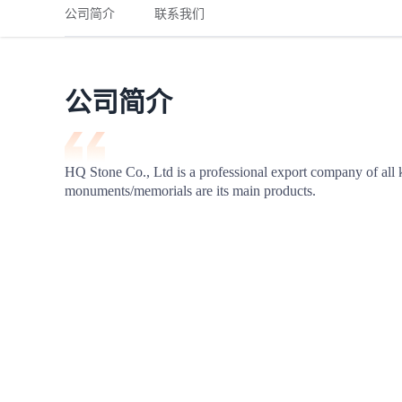
铁路
红海线
货物和货代操作风险解决方案
公司简介
联系我们
联合参展
风险预防
更多
更多
案例分享、风控通知、避坑指南，防患于未然。
风险预防
全球合规解决方案
扩展人脉
品牌塑造
助力企业发展
案例分享
防患于未
在线交易
公司简介
API超市
支付
行业资讯
HQ Stone Co., Ltd is a professional export company of all k
monuments/memorials are its main products.
国内美元
联合中国
商学
商家培训
平台入门 /