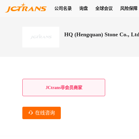
公司名录
询盘
全球会议
风险保障
商机
公司名录
询盘
全球会议
风险保障
JC Pay
关于我们
热门产品
解决方案
普货
HQ (Hengquan) Stone Co., Lt
拥有
会员合作风险保障、提供行业领先的纠纷处理方案，为你全方位
高效安全的结算服务，一年节省上万元手续费
支持查看会员列表、商铺详情、线上咨询，为您打通多种商机
物流行业最具影响力的高端会议之一
公司名录
18,000+
作风
在过去30天内，用户已发布
需求
会员体系
家，1.2万+付费会员，77万+注册用户
商机解决方案
支持查看
为您打通
关于我们
查看更多
查看更多
查看更多
线下活动
风控解决方案
查看更多
询盘大厅
航线展示
JC Ver
JC Pay
支付结算解决方案
分钟级询价、报价市场，海量优质货盘，多种业务类型，生意
航线服务
助力
助您快速
纠纷/索赔
线下活动
获取
杰西保
商学院
国内美元支付
JCtrans非会员商家
查看更多
热门业务
热门航线
联合中国银行推出，收付海运费秒到服务
合规单证
风险名单
线上申诉
俱乐部
全年大会
海运整箱
印巴线
线上黑名单全员同步预警，将风险合作拒之门外
申诉、纠纷线上
高效1对1洽谈
促进合作
拓展全球商机
风控
在线咨询
物流工具
海运拼箱
东南亚
信用交易备案
规则介绍
风险名单
区域会议
会员计划开展信用合作时通过此链接提交信用交
平台规则公开透
行业智库
空运
地中海线
线上黑名
高效1对1洽谈
区域市场洞察
精准布局目标市场
易备案
身保障的权益
将风险合