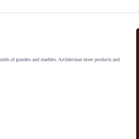
北美线
区域分享
在线课程
行业洞察
更多
风险监控
城市沙龙
、风控通知、避坑指南，
避免与暂停、黑名单会员合作，
然
实时接收会员动态
行业热点
实战经验
人脉交流
结算解决方案
inds of granites and marbles. Architectual stone products and 
支付
全球会员间免费结算
银行推出，收付海运费秒到服务
无银行手续费，资金即时到账，
为了保护您的资金安全，
推荐您和会员间在平台内结算
院
JCtrans Connect+
 经营成长 / 行业知识
区域分享 / 在线课程 / 行业洞察