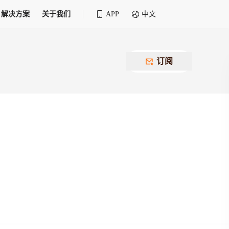
解决方案
关于我们
APP
中文
全球化物流行业 30&30 系列评选
供应商联盟
最近要召开的会议
铁路专属
为拖车、报关、仓储、金融保险、IT服务
订阅
找代理
等优质供应商，提供海量货代资源，品牌
盘，
12,000+全球货代企业聚集，智能推荐代理，
推广机会
快速满足您的需求
建议
生意交友群
荐代理，快速满足您的需求
为客户
100,000+货代同行，随时交流找客户
杰西保
本评选旨在系统梳理和表彰在全球化进程中表现卓
了保护您的资金安全，推荐您和会员间在平台内结算
越的物流企业及核心管理者
货运险
费率万2起，最低保费15元；人工1v1服务
货代责任险
信用交易备案
最低保费 2 万起，保障货代经营风险
掌握
会员计划开展信用合作时通过此链接提交信
用交易备案