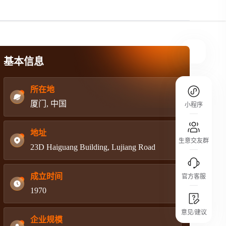
规则介绍
平台规则公开透明、处理流程一目了然，
把握自身保障的权益
基本信息
所在地
厦门, 中国
小程序
地址
生意交友群
23D Haiguang Building, Lujiang Road
成立时间
官方客服
1970
城市沙龙
意见/建议
行业热点 / 实战经验 / 人脉交流
企业规模