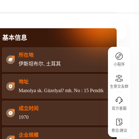
规则介绍
平台规则公开透明、处理流程一目了然，
把握自身保障的权益
基本信息
所在地
伊斯坦布尔, 土耳其
小程序
地址
生意交友群
Manolya sk. Güzelyal? mh. No : 15 Pendik
成立时间
官方客服
1970
城市沙龙
意见/建议
行业热点 / 实战经验 / 人脉交流
企业规模