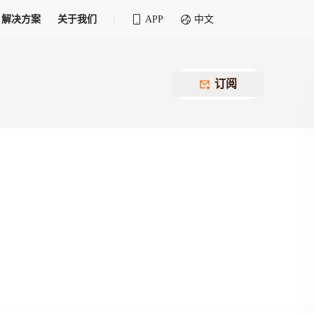
解决方案
关于我们
APP
中文
全球化物流行业 30&30 系列评选
供应商联盟
最近要召开的会议
铁路专属
为拖车、报关、仓储、金融保险、IT服务
订阅
找代理
等优质供应商，提供海量货代资源，品牌
盘，
12,000+全球货代企业聚集，智能推荐代理，
推广机会
快速满足您的需求
建议
生意交友群
荐代理，快速满足您的需求
为客户
100,000+货代同行，随时交流找客户
杰西保
本评选旨在系统梳理和表彰在全球化进程中表现卓
了保护您的资金安全，推荐您和会员间在平台内结算
越的物流企业及核心管理者
货运险
费率万2起，最低保费15元；人工1v1服务
货代责任险
信用交易备案
最低保费 2 万起，保障货代经营风险
掌握
会员计划开展信用合作时通过此链接提交信
用交易备案