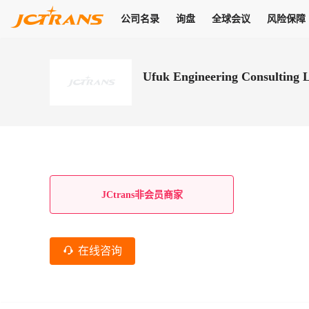
公司名录
询盘
全球会议
风险保障
商机
公司名录
询盘
全球会议
风险保障
JC Pay
关于我们
热门产品
解决方案
普货
Ufuk Engineering Consulting 
拥有
会员合作风险保障、提供行业领先的纠纷处理方案，为你全方位
高效安全的结算服务，一年节省上万元手续费
支持查看会员列表、商铺详情、线上咨询，为您打通多种商机
物流行业最具影响力的高端会议之一
公司名录
18,000+
作风
在过去30天内，用户已发布
需求
会员体系
家，1.2万+付费会员，77万+注册用户
商机解决方案
支持查看
为您打通
关于我们
查看更多
查看更多
查看更多
线下活动
风控解决方案
查看更多
询盘大厅
航线展示
JC Ver
JC Pay
支付结算解决方案
分钟级询价、报价市场，海量优质货盘，多种业务类型，生意
航线服务
助力
助您快速
纠纷/索赔
线下活动
获取
杰西保
商学院
国内美元支付
JCtrans非会员商家
查看更多
热门业务
热门航线
联合中国银行推出，收付海运费秒到服务
合规单证
风险名单
线上申诉
俱乐部
全年大会
海运整箱
印巴线
线上黑名单全员同步预警，将风险合作拒之门外
申诉、纠纷线上
高效1对1洽谈
促进合作
拓展全球商机
风控
在线咨询
物流工具
海运拼箱
东南亚
信用交易备案
规则介绍
风险名单
区域会议
会员计划开展信用合作时通过此链接提交信用交
平台规则公开透
行业智库
空运
地中海线
线上黑名
高效1对1洽谈
区域市场洞察
精准布局目标市场
易备案
身保障的权益
将风险合