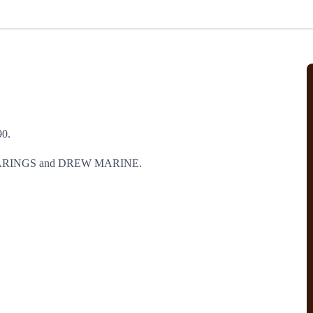
北美线
区域分享
在线课程
行业洞察
更多
风险监控
城市沙龙
、风控通知、避坑指南，
避免与暂停、黑名单会员合作，
然
实时接收会员动态
行业热点
实战经验
人脉交流
结算解决方案
0.

支付
全球会员间免费结算
BEARINGS and DREW MARINE.

银行推出，收付海运费秒到服务
无银行手续费，资金即时到账，
为了保护您的资金安全，
推荐您和会员间在平台内结算
院
JCtrans Connect+
 经营成长 / 行业知识
区域分享 / 在线课程 / 行业洞察