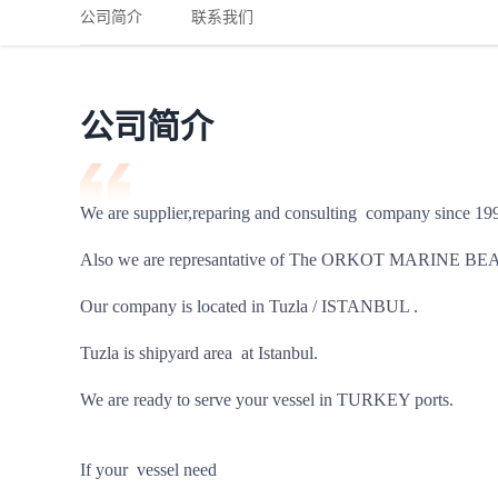
铁路
红海线
货物和货代操作风险解决方案
公司简介
联系我们
联合参展
风险预防
更多
更多
案例分享、风控通知、避坑指南，防患于未然。
风险预防
全球合规解决方案
扩展人脉
品牌塑造
助力企业发展
案例分享
防患于未
在线交易
公司简介
API超市
支付
行业资讯
We are supplier,reparing and consulting  company since 199
国内美元
Also we are represantative of The ORKOT MARINE 
联合中国
Our company is located in Tuzla / ISTANBUL .

Tuzla is shipyard area  at Istanbul.

商学
We are ready to serve your vessel in TURKEY ports. 

商家培训
If your  vessel need 

平台入门 /