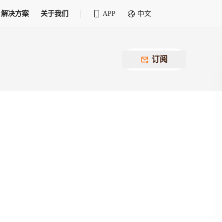
解决方案
关于我们
APP
中文
全球化物流行业 30&30 系列评选
供应商联盟
最近要召开的会议
铁路专属
为拖车、报关、仓储、金融保险、IT服务
订阅
找代理
等优质供应商，提供海量货代资源，品牌
盘，
12,000+全球货代企业聚集，智能推荐代理，
推广机会
快速满足您的需求
建议
生意交友群
荐代理，快速满足您的需求
为客户
100,000+货代同行，随时交流找客户
杰西保
本评选旨在系统梳理和表彰在全球化进程中表现卓
了保护您的资金安全，推荐您和会员间在平台内结算
越的物流企业及核心管理者
货运险
费率万2起，最低保费15元；人工1v1服务
货代责任险
信用交易备案
最低保费 2 万起，保障货代经营风险
掌握
会员计划开展信用合作时通过此链接提交信
用交易备案