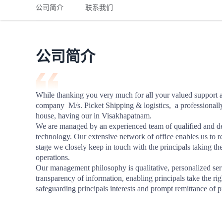
铁路
红海线
货物和货代操作风险解决方案
公司简介
联系我们
联合参展
风险预防
更多
更多
案例分享、风控通知、避坑指南，防患于未然。
风险预防
全球合规解决方案
扩展人脉
品牌塑造
助力企业发展
案例分享
防患于未
在线交易
公司简介
API超市
支付
行业资讯
While thanking you very much for all your valued support all 
company  M/s. Picket Shipping & logistics,  a professional
国内美元
house, having our in Visakhapatnam.

联合中国
We are managed by an experienced team of qualified and ded
technology. Our extensive network of office enables us to re
stage we closely keep in touch with the principals taking th
operations.

Our management philosophy is qualitative, personalized servic
商学
transparency of information, enabling principals take the rig
safeguarding principals interests and prompt remittance of p
商家培训
平台入门 /