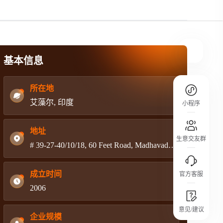
规则介绍
平台规则公开透明、处理流程一目了然，
把握自身保障的权益
基本信息
所在地
艾藻尔, 印度
小程序
地址
生意交友群
# 39-27-40/10/18, 60 Feet Road, Madhavadhara Vuda Colony, Visakhapantnam-530 018, A.P., India
成立时间
官方客服
2006
城市沙龙
意见/建议
行业热点 / 实战经验 / 人脉交流
企业规模