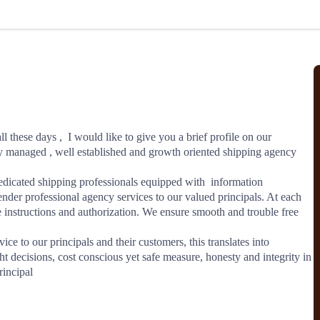
北美线
区域分享
在线课程
行业洞察
更多
风险监控
城市沙龙
、风控通知、避坑指南，
避免与暂停、黑名单会员合作，
然
实时接收会员动态
行业热点
实战经验
人脉交流
结算解决方案
these days ,  I would like to give you a brief profile on our 
ly managed , well established and growth oriented shipping agency 
支付
全球会员间免费结算
银行推出，收付海运费秒到服务
无银行手续费，资金即时到账，
icated shipping professionals equipped with  information 
为了保护您的资金安全，
推荐您和会员间在平台内结算
nder professional agency services to our valued principals. At each 
e instructions and authorization. We ensure smooth and trouble free 
e to our principals and their customers, this translates into 
院
ht decisions, cost conscious yet safe measure, honesty and integrity in 
rincipal
JCtrans Connect+
 经营成长 / 行业知识
区域分享 / 在线课程 / 行业洞察