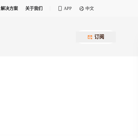
解决方案
关于我们
APP
中文
全球化物流行业 30&30 系列评选
供应商联盟
最近要召开的会议
铁路专属
为拖车、报关、仓储、金融保险、IT服务
订阅
找代理
等优质供应商，提供海量货代资源，品牌
盘，
12,000+全球货代企业聚集，智能推荐代理，
推广机会
快速满足您的需求
建议
生意交友群
荐代理，快速满足您的需求
为客户
100,000+货代同行，随时交流找客户
杰西保
本评选旨在系统梳理和表彰在全球化进程中表现卓
了保护您的资金安全，推荐您和会员间在平台内结算
越的物流企业及核心管理者
货运险
费率万2起，最低保费15元；人工1v1服务
货代责任险
信用交易备案
最低保费 2 万起，保障货代经营风险
掌握
会员计划开展信用合作时通过此链接提交信
用交易备案