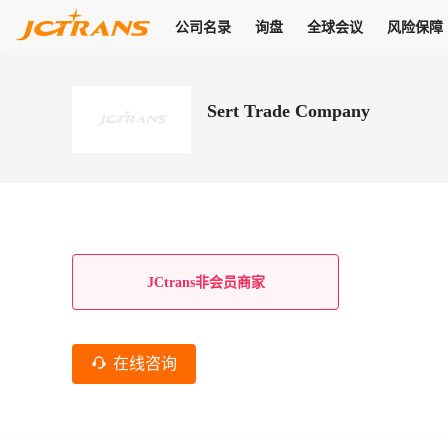
公司名录
询盘
全球会议
风险保障
商机
公司名录
询盘
全球会议
风险保障
JC Pay
关于我们
热门产品
解决方案
普货
Sert Trade Company
拥有
会员合作风险保障、提供行业领先的纠纷处理方案，为你全方位
高效安全的结算服务，一年节省上万元手续费
支持查看会员列表、商铺详情、线上咨询，为您打通多种商机
物流行业最具影响力的高端会议之一
公司名录
18,000+
作风
在过去30天内，用户已发布
需求
会员体系
家，1.2万+付费会员，77万+注册用户
商机解决方案
支持查看
为您打通
关于我们
查看更多
查看更多
查看更多
线下活动
风控解决方案
查看更多
询盘大厅
航线展示
JC Ver
JC Pay
支付结算解决方案
分钟级询价、报价市场，海量优质货盘，多种业务类型，生意
航线服务
助力
助您快速
纠纷/索赔
线下活动
获取
杰西保
商学院
国内美元支付
JCtrans非会员商家
查看更多
热门业务
热门航线
联合中国银行推出，收付海运费秒到服务
合规单证
风险名单
线上申诉
俱乐部
全年大会
海运整箱
印巴线
线上黑名单全员同步预警，将风险合作拒之门外
申诉、纠纷线上
高效1对1洽谈
促进合作
拓展全球商机
风控
在线咨询
物流工具
海运拼箱
东南亚
信用交易备案
规则介绍
风险名单
区域会议
会员计划开展信用合作时通过此链接提交信用交
平台规则公开透
行业智库
空运
地中海线
线上黑名
高效1对1洽谈
区域市场洞察
精准布局目标市场
易备案
身保障的权益
将风险合