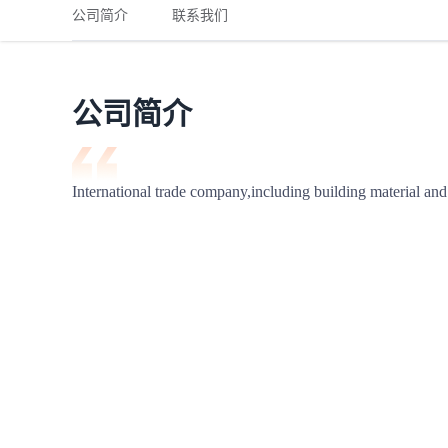
铁路
红海线
货物和货代操作风险解决方案
公司简介
联系我们
联合参展
风险预防
更多
更多
案例分享、风控通知、避坑指南，防患于未然。
风险预防
全球合规解决方案
扩展人脉
品牌塑造
助力企业发展
案例分享
防患于未
在线交易
公司简介
API超市
支付
行业资讯
International trade company,including building material and
国内美元
联合中国
商学
商家培训
平台入门 /