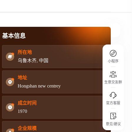
规则介绍
平台规则公开透明、处理流程一目了然，
把握自身保障的权益
基本信息
所在地
乌鲁木齐, 中国
小程序
地址
生意交友群
Hongshan new centrey
成立时间
官方客服
1970
城市沙龙
意见/建议
行业热点 / 实战经验 / 人脉交流
企业规模