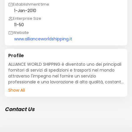
Establishment time
1-Jan-2010
Enterprise Size
11-50
Website
www.allianceworldshipping.it
Profile
ALLIANCE WORLD SHIPPING è diventato uno dei principali 
fornitori di servizi di spedizioni e trasporti nel mondo 
attraverso l'impegno nel fornire un servizio 
professionale e una lavorazione di alta qualità, costante 
per soddisfare le esigenze dei ns. clienti.

Show All
ALLIANCE WORLD SHIPPING has become one leading 
providers of forwarding and transport services in the 
Contact Us
world through commitment to providing professional 
service and workmanship of consistent high quality to 
meet our customer's requirements.
