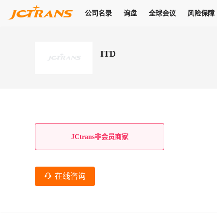
公司名录
询盘
全球会议
风险保障
商机
公司名录
询盘
全球会议
风险保障
JC Pay
关于我们
热门产品
解决方案
普货
ITD
拥有
会员合作风险保障、提供行业领先的纠纷处理方案，为你全方位
高效安全的结算服务，一年节省上万元手续费
支持查看会员列表、商铺详情、线上咨询，为您打通多种商机
物流行业最具影响力的高端会议之一
公司名录
18,000+
作风
在过去30天内，用户已发布
需求
会员体系
家，1.2万+付费会员，77万+注册用户
商机解决方案
支持查看
为您打通
关于我们
查看更多
查看更多
查看更多
线下活动
风控解决方案
查看更多
询盘大厅
航线展示
JC Ver
JC Pay
支付结算解决方案
分钟级询价、报价市场，海量优质货盘，多种业务类型，生意
航线服务
助力
助您快速
纠纷/索赔
线下活动
获取
杰西保
商学院
国内美元支付
JCtrans非会员商家
查看更多
热门业务
热门航线
联合中国银行推出，收付海运费秒到服务
合规单证
风险名单
线上申诉
俱乐部
全年大会
海运整箱
印巴线
线上黑名单全员同步预警，将风险合作拒之门外
申诉、纠纷线上
高效1对1洽谈
促进合作
拓展全球商机
风控
在线咨询
物流工具
海运拼箱
东南亚
信用交易备案
规则介绍
风险名单
区域会议
会员计划开展信用合作时通过此链接提交信用交
平台规则公开透
行业智库
空运
地中海线
线上黑名
高效1对1洽谈
区域市场洞察
精准布局目标市场
易备案
身保障的权益
将风险合