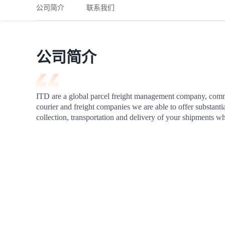
铁路
红海线
货物和货代操作风险解决方案
公司简介
联系我们
联合参展
风险预防
更多
更多
案例分享、风控通知、避坑指南，防患于未然。
风险预防
全球合规解决方案
扩展人脉
品牌塑造
助力企业发展
案例分享
防患于未
在线交易
公司简介
API超市
支付
行业资讯
ITD are a global parcel freight management company, commi
courier and freight companies we are able to offer substantia
国内美元
collection, transportation and delivery of your shipments wh
联合中国
商学
商家培训
平台入门 /