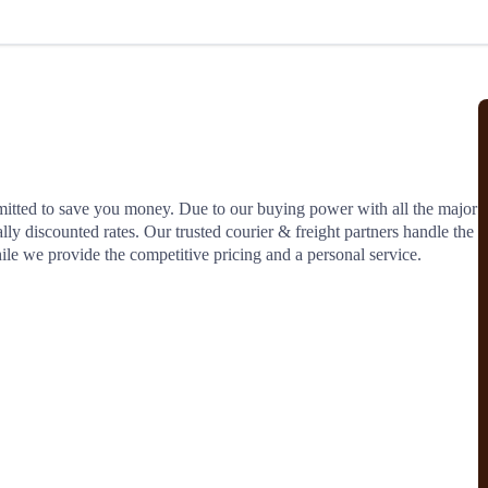
北美线
区域分享
在线课程
行业洞察
更多
风险监控
城市沙龙
、风控通知、避坑指南，
避免与暂停、黑名单会员合作，
然
实时接收会员动态
行业热点
实战经验
人脉交流
结算解决方案
tted to save you money. Due to our buying power with all the major 
lly discounted rates. Our trusted courier & freight partners handle the 
支付
全球会员间免费结算
ile we provide the competitive pricing and a personal service.
银行推出，收付海运费秒到服务
无银行手续费，资金即时到账，
为了保护您的资金安全，
推荐您和会员间在平台内结算
院
JCtrans Connect+
 经营成长 / 行业知识
区域分享 / 在线课程 / 行业洞察