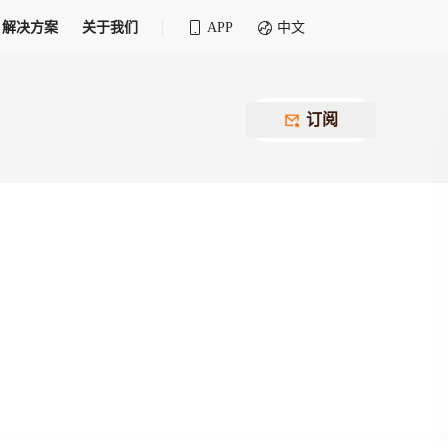
解决方案
关于我们
APP
中文
全球化物流行业 30&30 系列评选
供应商联盟
最近要召开的会议
铁路专属
为拖车、报关、仓储、金融保险、IT服务
订阅
找代理
等优质供应商，提供海量货代资源，品牌
盘，
12,000+全球货代企业聚集，智能推荐代理，
推广机会
快速满足您的需求
建议
生意交友群
荐代理，快速满足您的需求
为客户
100,000+货代同行，随时交流找客户
杰西保
本评选旨在系统梳理和表彰在全球化进程中表现卓
了保护您的资金安全，推荐您和会员间在平台内结算
越的物流企业及核心管理者
货运险
费率万2起，最低保费15元；人工1v1服务
货代责任险
信用交易备案
最低保费 2 万起，保障货代经营风险
掌握
会员计划开展信用合作时通过此链接提交信
用交易备案