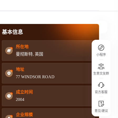
规则介绍
平台规则公开透明、处理流程一目了然，
把握自身保障的权益
基本信息
所在地
曼彻斯特, 英国
小程序
地址
生意交友群
77 WINDSOR ROAD
成立时间
官方客服
2004
城市沙龙
意见/建议
行业热点 / 实战经验 / 人脉交流
企业规模