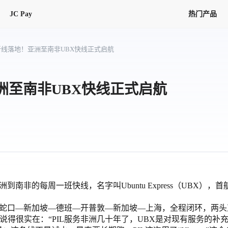
JC Pay
热门产品
解决方案
联盟
专项联盟
L新线落地！亚洲至南非UBX快线正式启航
全球万家会员，提供最高15万美金合
提供项目货、危险品、电商货、
保驾护航
链接入口。会员资源覆盖181个国
询盘
险保障，1对1人工服务
圈层，合作商机更加精准
会员列表、商铺详情、线上咨询，
分钟级询价、报价市场，海量优质询
多种商机链接入口
多种业务类型，生意唾手可得
亚洲至南非UBX快线正式启航
帮助中心
意见/
找代理
客户管理
ified
唾手可得
12,000+全球货代企业聚集，智能推
可查询、比较和询价海运航线，
一站式汇聚所有潜在商机，将访客变
会员更好展示自己的能力，建立信任
获客与曝光
在线交易
更多商业机会
商学院
全球会员间免费结算
查看更多
(海运)
热门航线(空运)
无银行手续费，资金即时到账，为
信保订单
商家培训
南亚次大陆线
受理，受理流程时时掌握
平台监管的安全交易方式，推荐首次合作使用
解决方案
南非的每周一班快线，名字叫Ubuntu Express（UBX），首
平台入门
经营成长
行业知识
东南亚线
线上申诉
明、处理流程一目了然，把握自
蛇口—新加坡—德班—开普敦—新加坡—上海，全程闭环，两头
JCtrans Connect+
中东线
单全员同步预警，
申诉、纠纷线上受理，受理流程时时
am Ho说得很实在：“PIL服务非洲几十年了，UBX是对现有服务的
作拒之门外