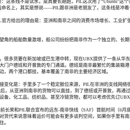
北美线
：这条线不是试水，是真要长期跑，PIL这次用了“Ubuntu”这
区域分享
在线课程
行业洞察
线命名上，其实是想说——PIL跟非洲是老朋友了，这条线是冲
更多
风险监控
城市沙龙
、风控通知、避坑指南，
避免与暂停、黑名单会员合作，
IL官方给出的理由是：亚洲和南非之间的消费市场增长、工业扩
然
实时接收会员动态
行业热点
实战经验
人脉交流
望角的船舶数量激增，船公司纷纷把南非作为一个独立的、长期
结算解决方案
，很多货要在新加坡或巴生港中转，现在UBX提供了一条从华
支付
全球会员间免费结算
大门户德班和开普敦的专门通道。德班是南非最繁忙的集装箱港
银行推出，收付海运费秒到服务
无银行手续费，资金即时到账，
边，两个港口都挂，基本覆盖了南非的主要经济区域。
为了保护您的资金安全，
推荐您和会员间在平台内结算
接变化是：手里多了一个稳定舱位来源，PIL在非洲的支线网络很
加入后，从亚洲到南非的货物可以直挂，到了德班或开普敦，再通过
设备、化工品、纺织品、甚至冷链货物，都可以考虑优先订UB
院
前长荣和PIL联合宣布的远东-南非快线（SAF）首航时间（6
对货代来说意味着运价可能会有更多谈判空间，如果你手里有南
JCtrans Connect+
住。
 经营成长 / 行业知识
区域分享 / 在线课程 / 行业洞察