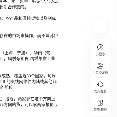
个名字，南非哲学，强调“人与人之
着长期合作去的。
规则介绍
平台规则公开透明、处理流程一目了然，
张、农产品和温控货物以及制成
把握自身保障的权益
存在的市场来操作，而不是苏伊
东（上海、宁波）、华南（蛇
小程序
口，辐射夸祖鲁-纳塔尔省工业
生意交友群
成熟，覆盖近30个国家，每周
PIL的支线网络往内陆或其他非
X的舱位。
官方客服
月底）接近，两家都在这个方向上
非方向的货，可以拿两家报价互
城市沙龙
意见/建议
行业热点 / 实战经验 / 人脉交流