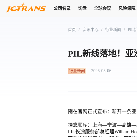
公司名录
询盘
全球会议
风险保障
商机
公司名录
询盘
全球会议
风险保障
JC Pay
关于我们
热门产品
解决方案
普货
首页
/
资讯中心
/
行业新闻
/
PI
拥有
会员合作风险保障、提供行业领先的纠纷处理方案，为你全方位
高效安全的结算服务，一年节省上万元手续费
支持查看会员列表、商铺详情、线上咨询，为您打通多种商机
物流行业最具影响力的高端会议之一
公司名录
18,000+
作风
在过去30天内，用户已发布
需求
会员体系
家，1.2万+付费会员，77万+注册用户
商机解决方案
支持查看
为您打通
PIL新线落地！
关于我们
查看更多
查看更多
查看更多
线下活动
风控解决方案
查看更多
询盘大厅
航线展示
JC Ver
JC Pay
支付结算解决方案
行业新闻
2026-05-06
分钟级询价、报价市场，海量优质货盘，多种业务类型，生意
航线服务
助力
助您快速
纠纷/索赔
线下活动
获取
杰西保
商学院
国内美元支付
查看更多
热门业务
热门航线
联合中国银行推出，收付海运费秒到服务
合规单证
风险名单
线上申诉
俱乐部
全年大会
海运整箱
印巴线
线上黑名单全员同步预警，将风险合作拒之门外
申诉、纠纷线上
高效1对1洽谈
促进合作
拓展全球商机
风控
物流工具
刚在官网正式宣布：新开一条亚洲到
海运拼箱
东南亚
信用交易备案
规则介绍
风险名单
区域会议
会员计划开展信用合作时通过此链接提交信用交
平台规则公开透
行业智库
挂靠顺序：上海—宁波—高雄—
空运
地中海线
线上黑名
高效1对1洽谈
区域市场洞察
精准布局目标市场
易备案
身保障的权益
PIL长途服务部总经理Willi
将风险合