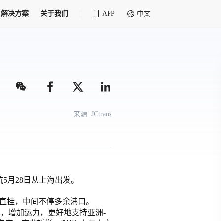
解决方案
关于我们
APP
中文
全球化物流行业 30&30 系列评选
供应商联盟
最近要召开的会议
铁路专属
为拖车、报关、仓储、金融保险、IT服务
找代理
等优质供应商，提供海量货代资源，品牌
盘，
12,000+全球货代企业聚集，智能推荐代理，
推广机会
快速满足您的需求
建议
生意交友群
来源:
JCtrans
荐代理，快速满足您的需求
为客户
100,000+货代同行，随时交流找客户
杰西保
本评选旨在系统梳理和表彰在全球化进程中表现卓
了保护您的资金安全，推荐您和会员间在平台内结算
越的物流企业及核心管理者
货运险
费率万2起，最低保费15元；人工1v1服务
航5月28日从上海出发。
货代责任险
信用交易备案
最低保费 2 万起，保障货代经营风险
直挂，中间不停多余港口。
掌握
会员计划开展信用合作时通过此链接提交信
补充，增加运力，更好地支持亚洲-
用交易备案