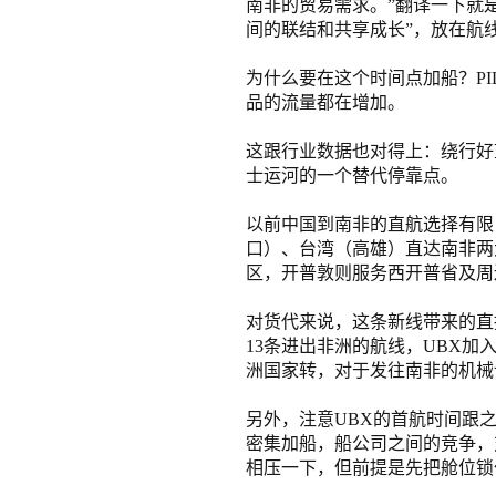
铁路
红海线
货物和货代操作风险解决方案
南非的贸易需求。”翻译一下就是
联合参展
风险预防
间的联结和共享成长”，放在航
更多
更多
案例分享、风控通知、避坑指南，防患于未然。
风险预防
全球合规解决方案
扩展人脉
品牌塑造
助力企业发展
案例分享
为什么要在这个时间点加船？P
防患于未
在线交易
品的流量都在增加。
API超市
这跟行业数据也对得上：绕行好
士运河的一个替代停靠点。
支付
行业资讯
以前中国到南非的直航选择有限
国内美元
口）、台湾（高雄）直达南非两
联合中国
区，开普敦则服务西开普省及周
对货代来说，这条新线带来的直
13条进出非洲的航线，UBX
洲国家转，对于发往南非的机械
商学
另外，注意UBX的首航时间跟之
密集加船，船公司之间的竞争，
商家培训
相压一下，但前提是先把舱位锁
平台入门 /